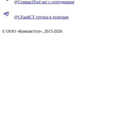
@CompactTool чат с сотрудником
@CFandCT группа в телеграм
© OOO «Компакттул», 2015-
2026