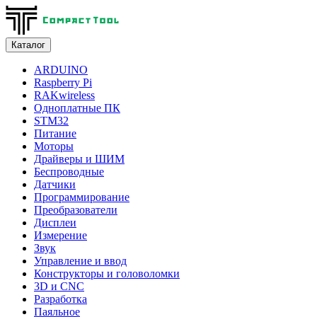
Каталог
ARDUINO
Raspberry Pi
RAKwireless
Одноплатные ПК
STM32
Питание
Моторы
Драйверы и ШИМ
Беспроводные
Датчики
Программирование
Преобразователи
Дисплеи
Измерение
Звук
Управление и ввод
Конструкторы и головоломки
3D и CNC
Разработка
Паяльное