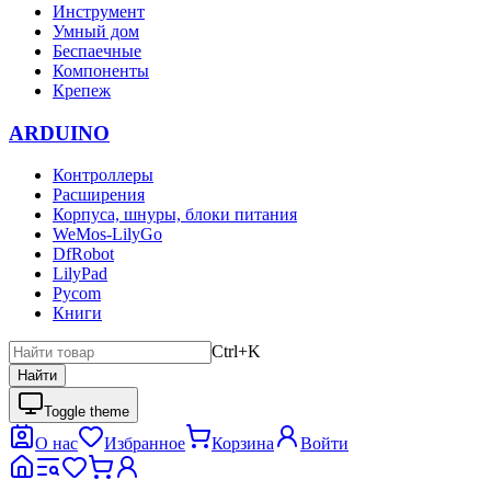
Инструмент
Умный дом
Беспаечные
Компоненты
Крепеж
ARDUINO
Контроллеры
Расширения
Корпуса, шнуры, блоки питания
WeMos-LilyGo
DfRobot
LilyPad
Pycom
Книги
Ctrl+K
Найти
Toggle theme
О нас
Избранное
Корзина
Войти