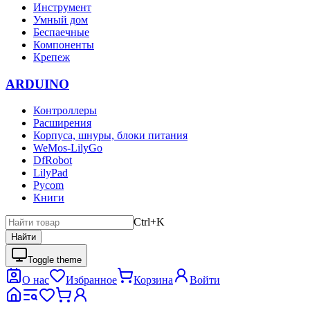
Инструмент
Умный дом
Беспаечные
Компоненты
Крепеж
ARDUINO
Контроллеры
Расширения
Корпуса, шнуры, блоки питания
WeMos-LilyGo
DfRobot
LilyPad
Pycom
Книги
Ctrl+K
Найти
Toggle theme
О нас
Избранное
Корзина
Войти