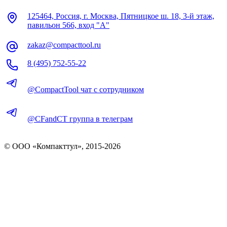
125464, Россия, г. Москва, Пятницкое ш. 18, 3-й этаж,
павильон 566, вход "А"
zakaz@compacttool.ru
8 (495) 752-55-22
@CompactTool чат с сотрудником
@CFandCT группа в телеграм
© OOO «Компакттул», 2015-
2026