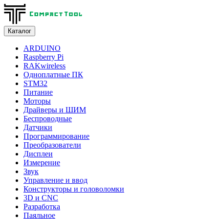
Каталог
ARDUINO
Raspberry Pi
RAKwireless
Одноплатные ПК
STM32
Питание
Моторы
Драйверы и ШИМ
Беспроводные
Датчики
Программирование
Преобразователи
Дисплеи
Измерение
Звук
Управление и ввод
Конструкторы и головоломки
3D и CNC
Разработка
Паяльное