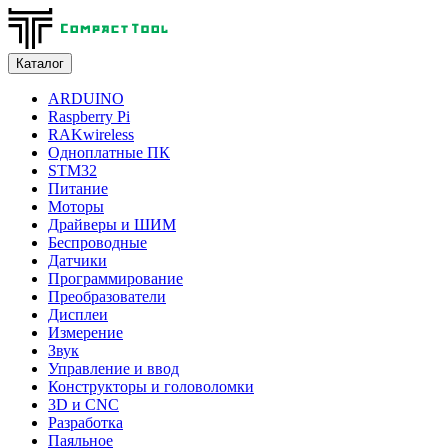
Каталог
ARDUINO
Raspberry Pi
RAKwireless
Одноплатные ПК
STM32
Питание
Моторы
Драйверы и ШИМ
Беспроводные
Датчики
Программирование
Преобразователи
Дисплеи
Измерение
Звук
Управление и ввод
Конструкторы и головоломки
3D и CNC
Разработка
Паяльное