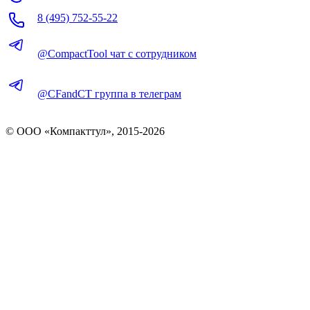
8 (495) 752-55-22
@CompactTool чат с сотрудником
@CFandCT группа в телеграм
© OOO «Компакттул», 2015-
2026