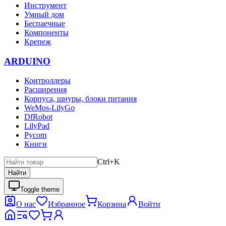
Инструмент
Умный дом
Беспаечные
Компоненты
Крепеж
ARDUINO
Контроллеры
Расширения
Корпуса, шнуры, блоки питания
WeMos-LilyGo
DfRobot
LilyPad
Pycom
Книги
Ctrl+K
Найти
Toggle theme
О нас
Избранное
Корзина
Войти