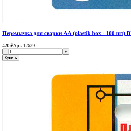
Перемычка для сварки AA (plastik box - 100 шт) B
420
₽
Арт.
12629
-
+
Купить