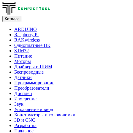
Каталог
ARDUINO
Raspberry Pi
RAKwireless
Одноплатные ПК
STM32
Питание
Моторы
Драйверы и ШИМ
Беспроводные
Датчики
Программирование
Преобразователи
Дисплеи
Измерение
Звук
Управление и ввод
Конструкторы и головоломки
3D и CNC
Разработка
Паяльное