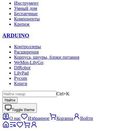
Инструмент
Умный дом
Беспаечные
Компоненты
Крепеж
ARDUINO
Контроллеры
Расширения
Корпуса, шнуры, блоки питания
WeMos-LilyGo
DfRobot
LilyPad
Pycom
Книги
Ctrl+K
Найти
Toggle theme
О нас
Избранное
Корзина
Войти