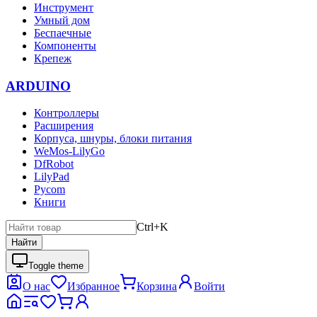
Инструмент
Умный дом
Беспаечные
Компоненты
Крепеж
ARDUINO
Контроллеры
Расширения
Корпуса, шнуры, блоки питания
WeMos-LilyGo
DfRobot
LilyPad
Pycom
Книги
Ctrl+K
Найти
Toggle theme
О нас
Избранное
Корзина
Войти