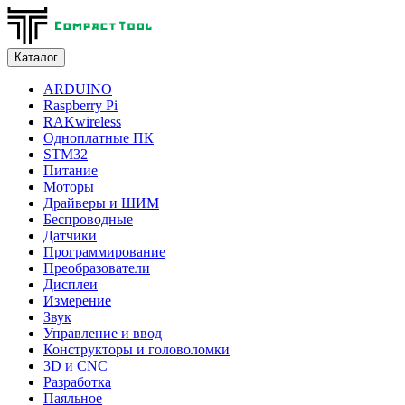
Каталог
ARDUINO
Raspberry Pi
RAKwireless
Одноплатные ПК
STM32
Питание
Моторы
Драйверы и ШИМ
Беспроводные
Датчики
Программирование
Преобразователи
Дисплеи
Измерение
Звук
Управление и ввод
Конструкторы и головоломки
3D и CNC
Разработка
Паяльное