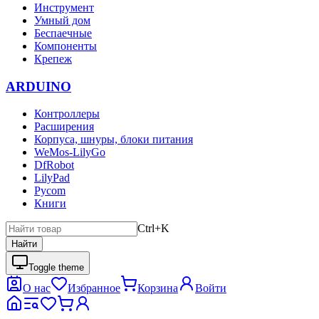
Инструмент
Умный дом
Беспаечные
Компоненты
Крепеж
ARDUINO
Контроллеры
Расширения
Корпуса, шнуры, блоки питания
WeMos-LilyGo
DfRobot
LilyPad
Pycom
Книги
Ctrl+K
Найти
Toggle theme
О нас
Избранное
Корзина
Войти