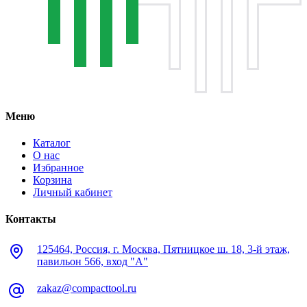
Меню
Каталог
О нас
Избранное
Корзина
Личный кабинет
Контакты
125464, Россия, г. Москва, Пятницкое ш. 18, 3-й этаж,
павильон 566, вход "А"
zakaz@compacttool.ru