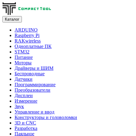
Каталог
ARDUINO
Raspberry Pi
RAKwireless
Одноплатные ПК
STM32
Питание
Моторы
Драйверы и ШИМ
Беспроводные
Датчики
Программирование
Преобразователи
Дисплеи
Измерение
Звук
Управление и ввод
Конструкторы и головоломки
3D и CNC
Разработка
Паяльное