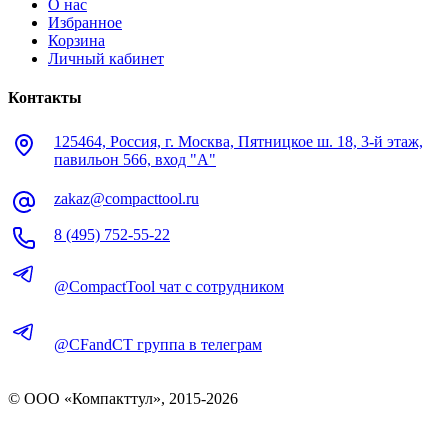
О нас
Избранное
Корзина
Личный кабинет
Контакты
125464, Россия, г. Москва, Пятницкое ш. 18, 3-й этаж,
павильон 566, вход "А"
zakaz@compacttool.ru
8 (495) 752-55-22
@CompactTool чат с сотрудником
@CFandCT группа в телеграм
© OOO «Компакттул», 2015-
2026