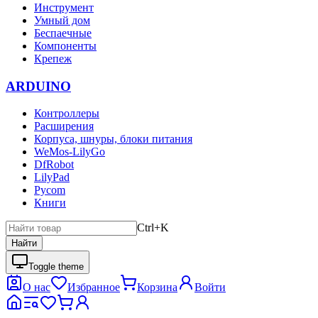
Инструмент
Умный дом
Беспаечные
Компоненты
Крепеж
ARDUINO
Контроллеры
Расширения
Корпуса, шнуры, блоки питания
WeMos-LilyGo
DfRobot
LilyPad
Pycom
Книги
Ctrl+K
Найти
Toggle theme
О нас
Избранное
Корзина
Войти