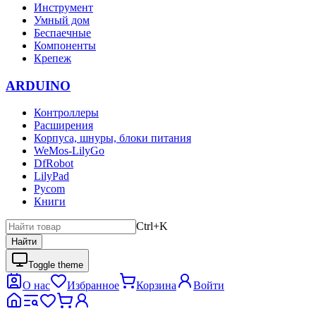
Инструмент
Умный дом
Беспаечные
Компоненты
Крепеж
ARDUINO
Контроллеры
Расширения
Корпуса, шнуры, блоки питания
WeMos-LilyGo
DfRobot
LilyPad
Pycom
Книги
Ctrl+K
Найти
Toggle theme
О нас
Избранное
Корзина
Войти