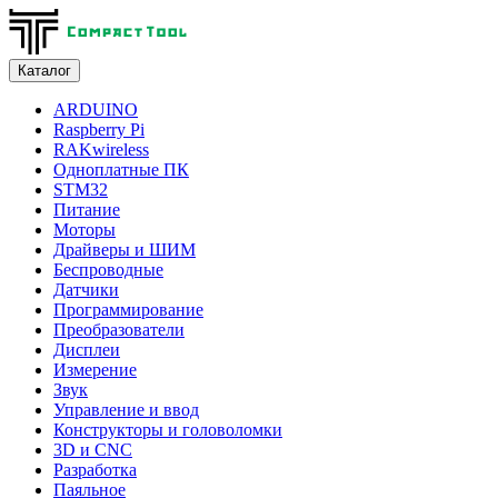
Каталог
ARDUINO
Raspberry Pi
RAKwireless
Одноплатные ПК
STM32
Питание
Моторы
Драйверы и ШИМ
Беспроводные
Датчики
Программирование
Преобразователи
Дисплеи
Измерение
Звук
Управление и ввод
Конструкторы и головоломки
3D и CNC
Разработка
Паяльное