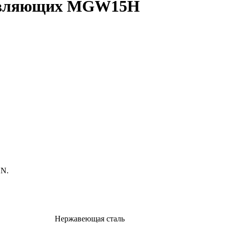
равляющих MGW15H
GN.
Нержавеющая сталь