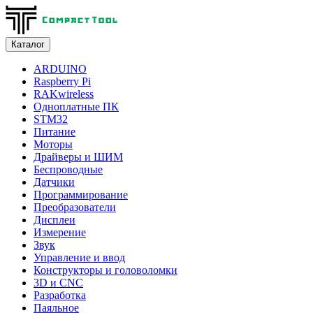
Каталог
ARDUINO
Raspberry Pi
RAKwireless
Одноплатные ПК
STM32
Питание
Моторы
Драйверы и ШИМ
Беспроводные
Датчики
Программирование
Преобразователи
Дисплеи
Измерение
Звук
Управление и ввод
Конструкторы и головоломки
3D и CNC
Разработка
Паяльное