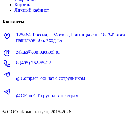
Корзина
Личный кабинет
Контакты
125464, Россия, г. Москва, Пятницкое ш. 18, 3-й этаж,
павильон 566, вход "А"
zakaz@compacttool.ru
8 (495) 752-55-22
@CompactTool чат с сотрудником
@CFandCT группа в телеграм
© OOO «Компакттул», 2015-
2026