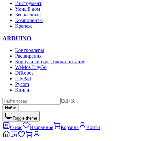
Инструмент
Умный дом
Беспаечные
Компоненты
Крепеж
ARDUINO
Контроллеры
Расширения
Корпуса, шнуры, блоки питания
WeMos-LilyGo
DfRobot
LilyPad
Pycom
Книги
Ctrl+K
Найти
Toggle theme
О нас
Избранное
Корзина
Войти