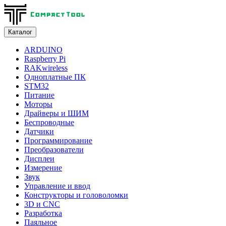
Каталог
ARDUINO
Raspberry Pi
RAKwireless
Одноплатные ПК
STM32
Питание
Моторы
Драйверы и ШИМ
Беспроводные
Датчики
Программирование
Преобразователи
Дисплеи
Измерение
Звук
Управление и ввод
Конструкторы и головоломки
3D и CNC
Разработка
Паяльное