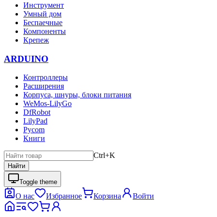
Инструмент
Умный дом
Беспаечные
Компоненты
Крепеж
ARDUINO
Контроллеры
Расширения
Корпуса, шнуры, блоки питания
WeMos-LilyGo
DfRobot
LilyPad
Pycom
Книги
Ctrl+K
Найти
Toggle theme
О нас
Избранное
Корзина
Войти