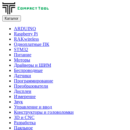
Каталог
ARDUINO
Raspberry Pi
RAKwireless
Одноплатные ПК
STM32
Питание
Моторы
Драйверы и ШИМ
Беспроводные
Датчики
Программирование
Преобразователи
Дисплеи
Измерение
Звук
Управление и ввод
Конструкторы и головоломки
3D и CNC
Разработка
Паяльное