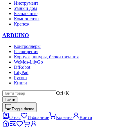
Инструмент
Умный дом
Беспаечные
Компоненты
Крепеж
ARDUINO
Контроллеры
Расширения
Корпуса, шнуры, блоки питания
WeMos-LilyGo
DfRobot
LilyPad
Pycom
Книги
Ctrl+K
Найти
Toggle theme
О нас
Избранное
Корзина
Войти