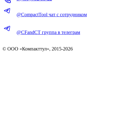
@CompactTool чат с сотрудником
@CFandCT группа в телеграм
© OOO «Компакттул», 2015-
2026