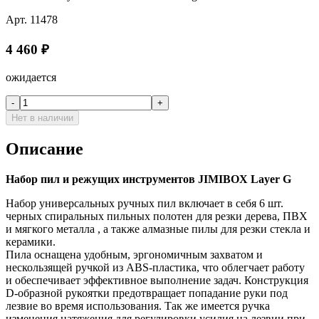
Арт.
11478
4 460
₽
ожидается
-
+
Нет в наличии
Описание
Набор пил и режущих инструментов JIMIBOX Layer G
Набор универсальных ручных пил включает в себя 6 шт.
черных спиральных пильных полотен для резки дерева, ПВХ
и мягкого металла , а также алмазные пилы для резки стекла и
керамики.
Пила оснащена удобным, эргономичным захватом и
нескользящей ручкой из ABS-пластика, что облегчает работу
и обеспечивает эффективное выполнение задач. Конструкция
D-образной рукоятки предотвращает попадание руки под
лезвие во время использования. Так же имеется ручка
изменения натяжения для регулировки усилия на лезвии при