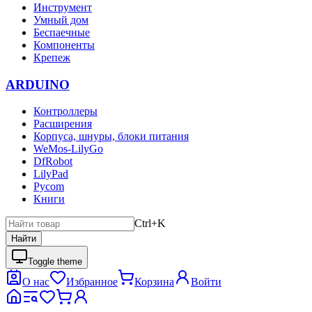
Инструмент
Умный дом
Беспаечные
Компоненты
Крепеж
ARDUINO
Контроллеры
Расширения
Корпуса, шнуры, блоки питания
WeMos-LilyGo
DfRobot
LilyPad
Pycom
Книги
Ctrl+K
Найти
Toggle theme
О нас
Избранное
Корзина
Войти