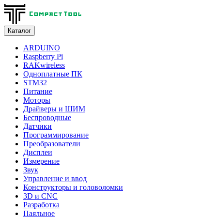
Каталог
ARDUINO
Raspberry Pi
RAKwireless
Одноплатные ПК
STM32
Питание
Моторы
Драйверы и ШИМ
Беспроводные
Датчики
Программирование
Преобразователи
Дисплеи
Измерение
Звук
Управление и ввод
Конструкторы и головоломки
3D и CNC
Разработка
Паяльное