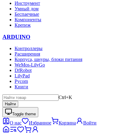
Инструмент
Умный дом
Беспаечные
Компоненты
Крепеж
ARDUINO
Контроллеры
Расширения
Корпуса, шнуры, блоки питания
WeMos-LilyGo
DfRobot
LilyPad
Pycom
Книги
Ctrl+K
Найти
Toggle theme
О нас
Избранное
Корзина
Войти