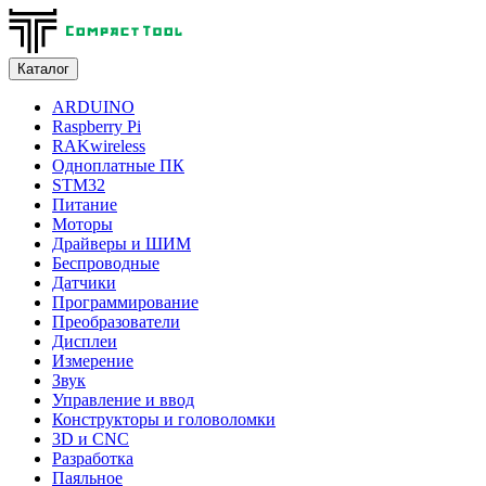
Каталог
ARDUINO
Raspberry Pi
RAKwireless
Одноплатные ПК
STM32
Питание
Моторы
Драйверы и ШИМ
Беспроводные
Датчики
Программирование
Преобразователи
Дисплеи
Измерение
Звук
Управление и ввод
Конструкторы и головоломки
3D и CNC
Разработка
Паяльное