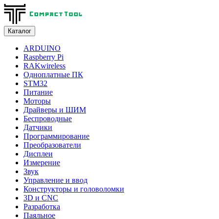
Каталог
ARDUINO
Raspberry Pi
RAKwireless
Одноплатные ПК
STM32
Питание
Моторы
Драйверы и ШИМ
Беспроводные
Датчики
Программирование
Преобразователи
Дисплеи
Измерение
Звук
Управление и ввод
Конструкторы и головоломки
3D и CNC
Разработка
Паяльное