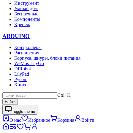
Инструмент
Умный дом
Беспаечные
Компоненты
Крепеж
ARDUINO
Контроллеры
Расширения
Корпуса, шнуры, блоки питания
WeMos-LilyGo
DfRobot
LilyPad
Pycom
Книги
Ctrl+K
Найти
Toggle theme
О нас
Избранное
Корзина
Войти