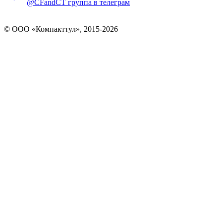
@CFandCT группа в телеграм
© OOO «Компакттул», 2015-
2026