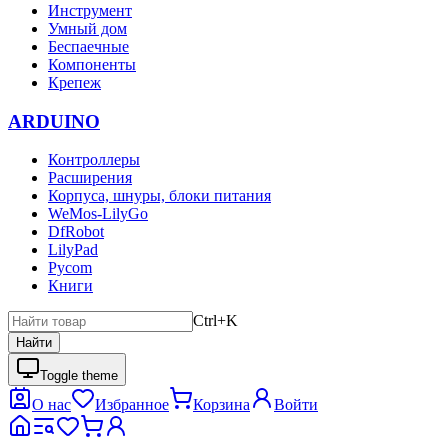
Инструмент
Умный дом
Беспаечные
Компоненты
Крепеж
ARDUINO
Контроллеры
Расширения
Корпуса, шнуры, блоки питания
WeMos-LilyGo
DfRobot
LilyPad
Pycom
Книги
Ctrl+K
Найти
Toggle theme
О нас
Избранное
Корзина
Войти