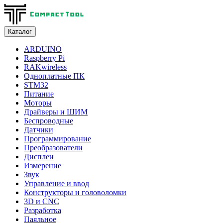
Каталог
ARDUINO
Raspberry Pi
RAKwireless
Одноплатные ПК
STM32
Питание
Моторы
Драйверы и ШИМ
Беспроводные
Датчики
Программирование
Преобразователи
Дисплеи
Измерение
Звук
Управление и ввод
Конструкторы и головоломки
3D и CNC
Разработка
Паяльное