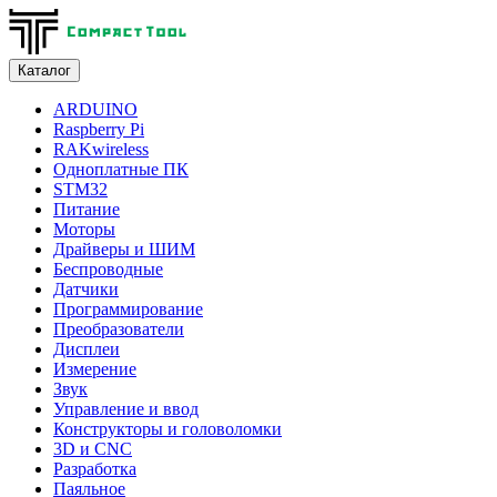
Каталог
ARDUINO
Raspberry Pi
RAKwireless
Одноплатные ПК
STM32
Питание
Моторы
Драйверы и ШИМ
Беспроводные
Датчики
Программирование
Преобразователи
Дисплеи
Измерение
Звук
Управление и ввод
Конструкторы и головоломки
3D и CNC
Разработка
Паяльное