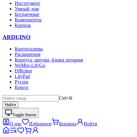
Инструмент
Умный дом
Беспаечные
Компоненты
Крепеж
ARDUINO
Контроллеры
Расширения
Корпуса, шнуры, блоки питания
WeMos-LilyGo
DfRobot
LilyPad
Pycom
Книги
Ctrl+K
Найти
Toggle theme
О нас
Избранное
Корзина
Войти