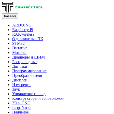
Каталог
ARDUINO
Raspberry Pi
RAKwireless
Одноплатные ПК
STM32
Питание
Моторы
Драйверы и ШИМ
Беспроводные
Датчики
Программирование
Преобразователи
Дисплеи
Измерение
Звук
Управление и ввод
Конструкторы и головоломки
3D и CNC
Разработка
Паяльное