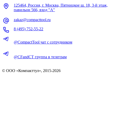
125464, Россия, г. Москва, Пятницкое ш. 18, 3-й этаж,
павильон 566, вход "А"
zakaz@compacttool.ru
8 (495) 752-55-22
@CompactTool чат с сотрудником
@CFandCT группа в телеграм
© OOO «Компакттул», 2015-
2026