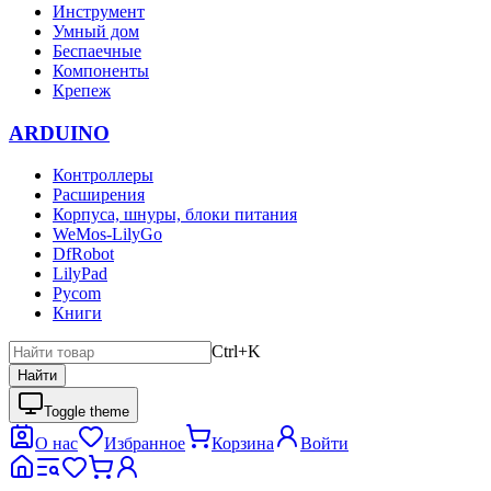
Инструмент
Умный дом
Беспаечные
Компоненты
Крепеж
ARDUINO
Контроллеры
Расширения
Корпуса, шнуры, блоки питания
WeMos-LilyGo
DfRobot
LilyPad
Pycom
Книги
Ctrl+K
Найти
Toggle theme
О нас
Избранное
Корзина
Войти