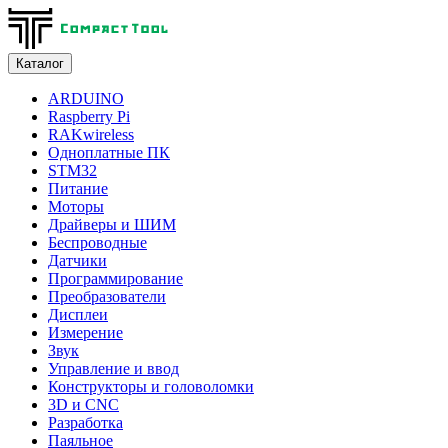
Каталог
ARDUINO
Raspberry Pi
RAKwireless
Одноплатные ПК
STM32
Питание
Моторы
Драйверы и ШИМ
Беспроводные
Датчики
Программирование
Преобразователи
Дисплеи
Измерение
Звук
Управление и ввод
Конструкторы и головоломки
3D и CNC
Разработка
Паяльное