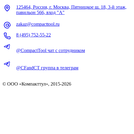
125464, Россия, г. Москва, Пятницкое ш. 18, 3-й этаж,
павильон 566, вход "А"
zakaz@compacttool.ru
8 (495) 752-55-22
@CompactTool чат с сотрудником
@CFandCT группа в телеграм
© OOO «Компакттул», 2015-
2026