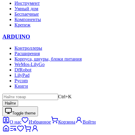
Инструмент
Умный дом
Беспаечные
Компоненты
Крепеж
ARDUINO
Контроллеры
Расширения
Корпуса, шнуры, блоки питания
WeMos-LilyGo
DfRobot
LilyPad
Pycom
Книги
Ctrl+K
Найти
Toggle theme
О нас
Избранное
Корзина
Войти