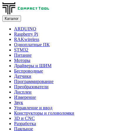
Каталог
ARDUINO
Raspberry Pi
RAKwireless
Одноплатные ПК
STM32
Питание
Моторы
Драйверы и ШИМ
Беспроводные
Датчики
Программирование
Преобразователи
Дисплеи
Измерение
Звук
Управление и ввод
Конструкторы и головоломки
3D и CNC
Разработка
Паяльное