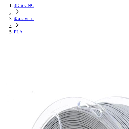
3D и CNC
Филамент
PLA