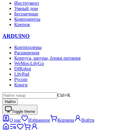
Инструмент
Умный дом
Беспаечные
Компоненты
Крепеж
ARDUINO
Контроллеры
Расширения
Корпуса, шнуры, блоки питания
WeMos-LilyGo
DfRobot
LilyPad
Pycom
Книги
Ctrl+K
Найти
Toggle theme
О нас
Избранное
Корзина
Войти