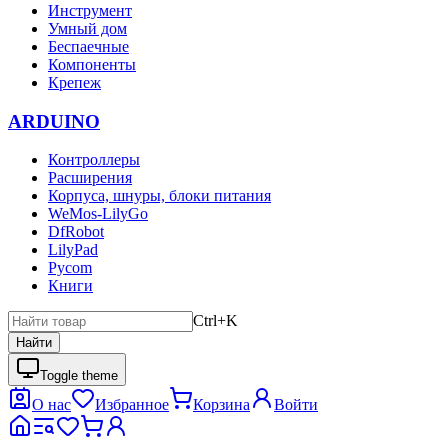
Инструмент
Умный дом
Беспаечные
Компоненты
Крепеж
ARDUINO
Контроллеры
Расширения
Корпуса, шнуры, блоки питания
WeMos-LilyGo
DfRobot
LilyPad
Pycom
Книги
Ctrl+K
Найти
Toggle theme
О нас
Избранное
Корзина
Войти