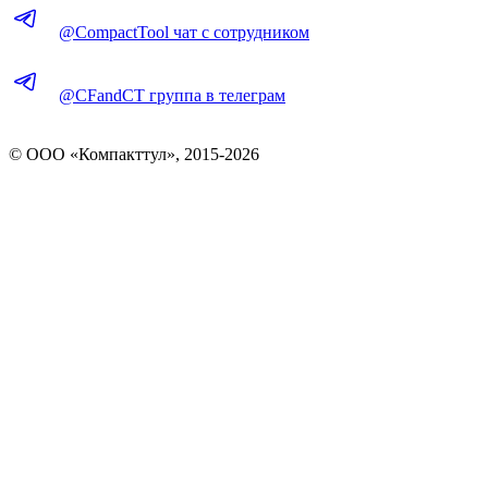
@CompactTool чат с сотрудником
@CFandCT группа в телеграм
© OOO «Компакттул», 2015-
2026