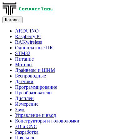
Каталог
ARDUINO
Raspberry Pi
RAKwireless
Одноплатные ПК
STM32
Питание
Моторы
Драйверы и ШИМ
Беспроводные
Датчики
Программирование
Преобразователи
Дисплеи
Измерение
Звук
Управление и ввод
Конструкторы и головоломки
3D и CNC
Разработка
Паяльное