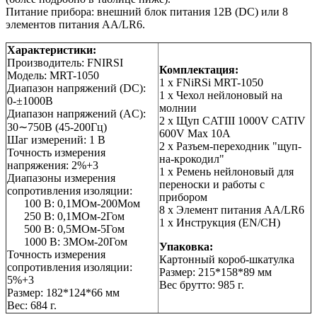
Питание прибора: внешний блок питания 12В (DC) или 8
элементов питания AA/LR6.
Характеристики:
Производитель: FNIRSI
Комплектация:
Модель: MRT-1050
1 x FNiRSi MRT-1050
Диапазон напряжений (DC):
1 x Чехол нейлоновый на
0-±1000В
молнии
Диапазон напряжений (AC):
2 x Щуп CATIII 1000V CATIV
30∼750В (45-200Гц)
600V Max 10A
Шаг измерений: 1 В
2 x Разъем-переходник "щуп-
Точность измерения
на-крокодил"
напряжения: 2%+3
1 x Ремень нейлоновый для
Диапазоны измерения
переноски и работы с
сопротивления изоляции:
прибором
100 В: 0,1МОм-200Мом
8 x Элемент питания AA/LR6
250 В: 0,1МОм-2Гом
1 x Инструкция (EN/CH)
500 В: 0,5МОм-5Гом
1000 В: 3МОм-20Гом
Упаковка:
Точность измерения
Картонный короб-шкатулка
сопротивления изоляции:
Размер: 215*158*89 мм
5%+3
Вес брутто: 985 г.
Размер: 182*124*66 мм
Вес: 684 г.