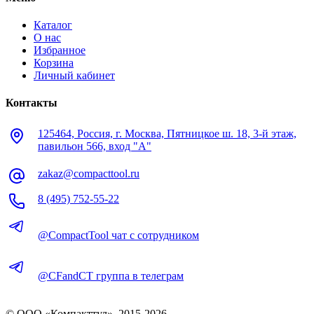
Каталог
О нас
Избранное
Корзина
Личный кабинет
Контакты
125464, Россия, г. Москва, Пятницкое ш. 18, 3-й этаж,
павильон 566, вход "А"
zakaz@compacttool.ru
8 (495) 752-55-22
@CompactTool чат с сотрудником
@CFandCT группа в телеграм
© OOO «Компакттул», 2015-
2026