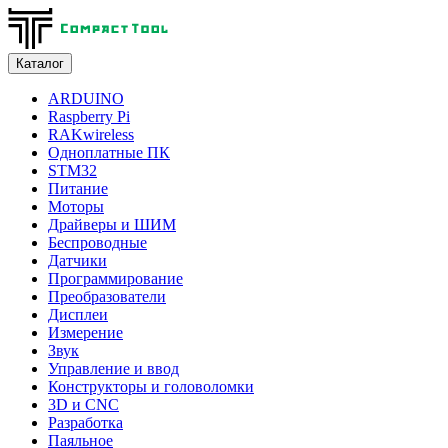
Каталог
ARDUINO
Raspberry Pi
RAKwireless
Одноплатные ПК
STM32
Питание
Моторы
Драйверы и ШИМ
Беспроводные
Датчики
Программирование
Преобразователи
Дисплеи
Измерение
Звук
Управление и ввод
Конструкторы и головоломки
3D и CNC
Разработка
Паяльное