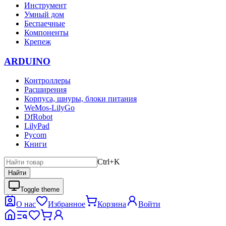
Инструмент
Умный дом
Беспаечные
Компоненты
Крепеж
ARDUINO
Контроллеры
Расширения
Корпуса, шнуры, блоки питания
WeMos-LilyGo
DfRobot
LilyPad
Pycom
Книги
Ctrl+K
Найти
Toggle theme
О нас
Избранное
Корзина
Войти