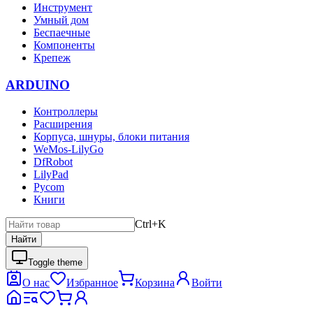
Инструмент
Умный дом
Беспаечные
Компоненты
Крепеж
ARDUINO
Контроллеры
Расширения
Корпуса, шнуры, блоки питания
WeMos-LilyGo
DfRobot
LilyPad
Pycom
Книги
Ctrl+K
Найти
Toggle theme
О нас
Избранное
Корзина
Войти