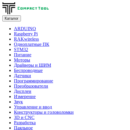
Каталог
ARDUINO
Raspberry Pi
RAKwireless
Одноплатные ПК
STM32
Питание
Моторы
Драйверы и ШИМ
Беспроводные
Датчики
Программирование
Преобразователи
Дисплеи
Измерение
Звук
Управление и ввод
Конструкторы и головоломки
3D и CNC
Разработка
Паяльное