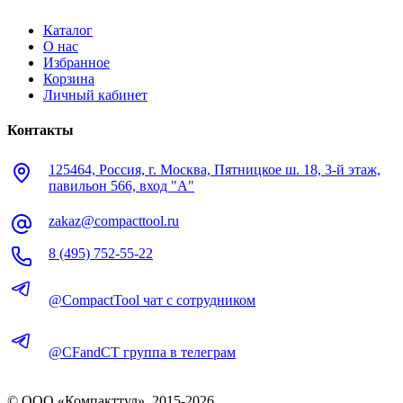
Каталог
О нас
Избранное
Корзина
Личный кабинет
Контакты
125464, Россия, г. Москва, Пятницкое ш. 18, 3-й этаж,
павильон 566, вход "А"
zakaz@compacttool.ru
8 (495) 752-55-22
@CompactTool чат с сотрудником
@CFandCT группа в телеграм
© OOO «Компакттул», 2015-
2026