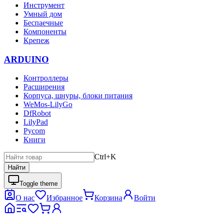
Инструмент
Умный дом
Беспаечные
Компоненты
Крепеж
ARDUINO
Контроллеры
Расширения
Корпуса, шнуры, блоки питания
WeMos-LilyGo
DfRobot
LilyPad
Pycom
Книги
Ctrl+K
Найти
Toggle theme
О нас
Избранное
Корзина
Войти