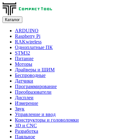
Каталог
ARDUINO
Raspberry Pi
RAKwireless
Одноплатные ПК
STM32
Питание
Моторы
Драйверы и ШИМ
Беспроводные
Датчики
Программирование
Преобразователи
Дисплеи
Измерение
Звук
Управление и ввод
Конструкторы и головоломки
3D и CNC
Разработка
Паяльное