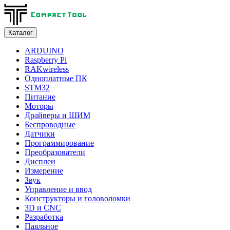
Каталог
ARDUINO
Raspberry Pi
RAKwireless
Одноплатные ПК
STM32
Питание
Моторы
Драйверы и ШИМ
Беспроводные
Датчики
Программирование
Преобразователи
Дисплеи
Измерение
Звук
Управление и ввод
Конструкторы и головоломки
3D и CNC
Разработка
Паяльное