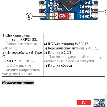
1) Двухъядерный
процессор ESP32-S3:
Рабочая частота до
4) RGB-светодиод WS2812
240 МГц
5) Керамическая антенна 2,4 ГГц
2) Интерфейс USB Type-
6) Кнопка BOOT:
C
Нажмите и удерживайте кнопку,
3) ME6217C33M5G:
чтобы войти в режим загрузки
LDO с низким
7) Кнопка сброса
падением напряжения,
ток (макс.) 800 мА
Назначение пинов: