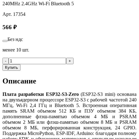
240MHz 2.4GHz Wi-Fi Bluetooth 5
Арт.
17354
566
₽
Без ндс
менее 10 шт.
-
+
Купить
Описание
Плата разработки ESP32-S3-Zero
(ESP32-S3 mini) основана
на двухъядерном процессоре ESP32-S3 с рабочей частотой 240
МГц, Wi-Fi 2,4 ГГц и Bluetooth 5. Встроенная оперативная
память SRAM объемом 512 КБ и ПЗУ объемом 384 КБ,
дополненные флэш-памятью объемом 4 МБ и PSRAM
объемом 2 МБ или флэш-памятью объемом 8 МБ и PSRAM
объемом 8 МБ, перфорированная конструкция, 24 GPIO.
Поддержка MicroPython, ESP-IDF, Arduino: благодаря полному
набору SDK и обучающих материалов с открытым исходным