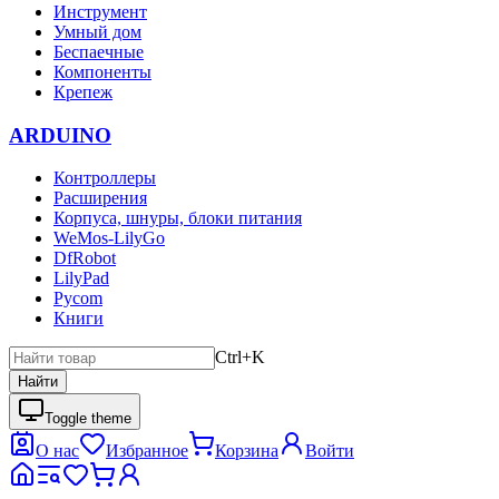
Инструмент
Умный дом
Беспаечные
Компоненты
Крепеж
ARDUINO
Контроллеры
Расширения
Корпуса, шнуры, блоки питания
WeMos-LilyGo
DfRobot
LilyPad
Pycom
Книги
Ctrl+K
Найти
Toggle theme
О нас
Избранное
Корзина
Войти