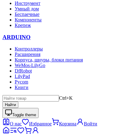
Инструмент
Умный дом
Беспаечные
Компоненты
Крепеж
ARDUINO
Контроллеры
Расширения
Корпуса, шнуры, блоки питания
WeMos-LilyGo
DfRobot
LilyPad
Pycom
Книги
Ctrl+K
Найти
Toggle theme
О нас
Избранное
Корзина
Войти