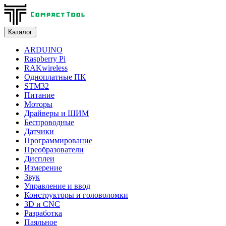
Каталог
ARDUINO
Raspberry Pi
RAKwireless
Одноплатные ПК
STM32
Питание
Моторы
Драйверы и ШИМ
Беспроводные
Датчики
Программирование
Преобразователи
Дисплеи
Измерение
Звук
Управление и ввод
Конструкторы и головоломки
3D и CNC
Разработка
Паяльное