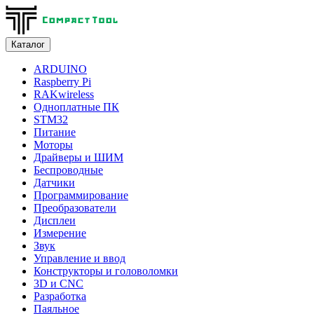
Каталог
ARDUINO
Raspberry Pi
RAKwireless
Одноплатные ПК
STM32
Питание
Моторы
Драйверы и ШИМ
Беспроводные
Датчики
Программирование
Преобразователи
Дисплеи
Измерение
Звук
Управление и ввод
Конструкторы и головоломки
3D и CNC
Разработка
Паяльное