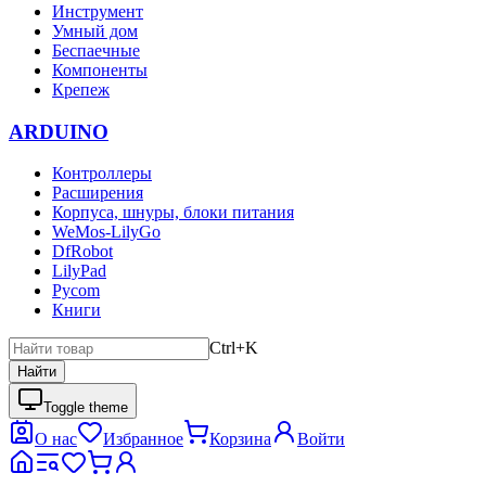
Инструмент
Умный дом
Беспаечные
Компоненты
Крепеж
ARDUINO
Контроллеры
Расширения
Корпуса, шнуры, блоки питания
WeMos-LilyGo
DfRobot
LilyPad
Pycom
Книги
Ctrl+K
Найти
Toggle theme
О нас
Избранное
Корзина
Войти