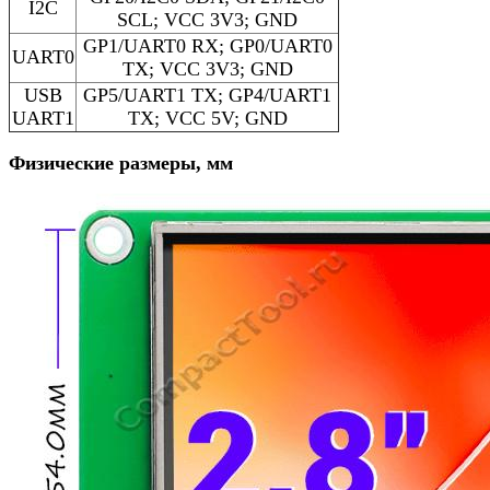
I2C
SCL; VCC 3V3; GND
GP1/UART0 RX; GP0/UART0
UART0
TX; VCC 3V3; GND
USB
GP5/UART1 TX; GP4/UART1
UART1
TX; VCC 5V; GND
Физические размеры, мм