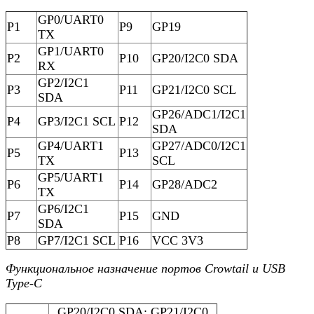
GP0/UART0
P1
P9
GP19
TX
GP1/UART0
P2
P10
GP20/I2C0 SDA
RX
GP2/I2C1
P3
P11
GP21/I2C0 SCL
SDA
GP26/ADC1/I2C1
P4
GP3/I2C1 SCL
P12
SDA
GP4/UART1
GP27/ADC0/I2C1
P5
P13
TX
SCL
GP5/UART1
P6
P14
GP28/ADC2
TX
GP6/I2C1
P7
P15
GND
SDA
P8
GP7/I2C1 SCL
P16
VCC 3V3
Функциональное назначение портов Crowtail и USB
Type-C
GP20/I2C0 SDA; GP21/I2C0