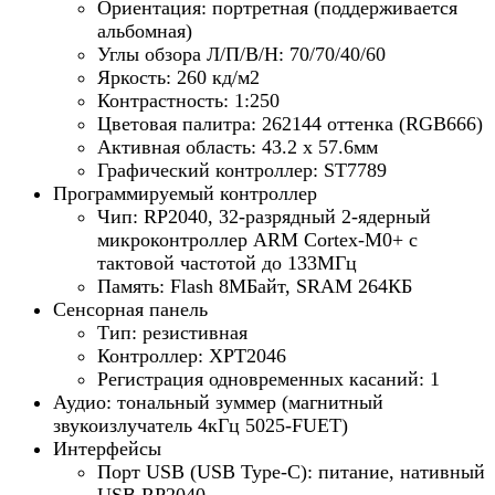
Ориентация: портретная (поддерживается
альбомная)
Углы обзора Л/П/В/Н: 70/70/40/60
Яркость: 260 кд/м2
Контрастность: 1:250
Цветовая палитра: 262144 оттенка (RGB666)
Активная область: 43.2 х 57.6мм
Графический контроллер: ST7789
Программируемый контроллер
Чип: RP2040, 32-разрядный 2-ядерный
микроконтроллер ARM Cortex-M0+ с
тактовой частотой до 133МГц
Память: Flash 8МБайт, SRAM 264КБ
Сенсорная панель
Тип: резистивная
Контроллер: XPT2046
Регистрация одновременных касаний: 1
Аудио: тональный зуммер (магнитный
звукоизлучатель 4кГц 5025-FUET)
Интерфейсы
Порт USB (USB Type-C): питание, нативный