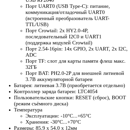
USB RP2040
Порт UART0 (USB Type-C): питание,
коммуникация/отладочный UART0
(встроенный преобразователь UART-
TTL/USB)
Порт Crowtail: 2х HY2.0-4P,
последовательный I2C0 и UART1
(поддержка модулей Crowtail)
Порт 2.54-16pin: 14x GPIO, 2x UART, 2х I2C,
ADC
Порт TF: слот для карты памяти флеш макс.
32ГБ
Порт BAT: PH2.0-2P для внешней литиевой
3.7В аккумуляторной батареи
Батарея: литиевая 3.7В (приобретается отдельно)
Контроллер заряда батареи: LTC4054
Пользовательские кнопки: RESET (сброс), BOOT
(режим съёмного диска)
Температура
Эксплуатации: -10°С...+65°С
Хранения: -30°С...+70°С
Размеры: 85.9 х 54.0 х 12мм