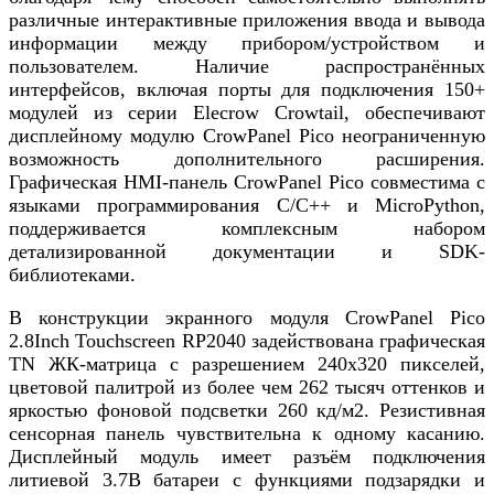
различные интерактивные приложения ввода и вывода
информации между прибором/устройством и
пользователем. Наличие распространённых
интерфейсов, включая порты для подключения 150+
модулей из серии Elecrow Crowtail, обеспечивают
дисплейному модулю CrowPanel Pico неограниченную
возможность дополнительного расширения.
Графическая HMI-панель CrowPanel Pico совместима с
языками программирования C/C++ и MicroPython,
поддерживается комплексным набором
детализированной документации и SDK-
библиотеками.
В конструкции экранного модуля CrowPanel Pico
2.8Inch Touchscreen RP2040 задействована графическая
TN ЖК-матрица с разрешением 240х320 пикселей,
цветовой палитрой из более чем 262 тысяч оттенков и
яркостью фоновой подсветки 260 кд/м2. Резистивная
сенсорная панель чувствительна к одному касанию.
Дисплейный модуль имеет разъём подключения
литиевой 3.7В батареи с функциями подзарядки и