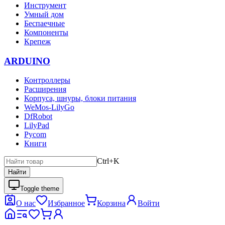
Инструмент
Умный дом
Беспаечные
Компоненты
Крепеж
ARDUINO
Контроллеры
Расширения
Корпуса, шнуры, блоки питания
WeMos-LilyGo
DfRobot
LilyPad
Pycom
Книги
Ctrl+K
Найти
Toggle theme
О нас
Избранное
Корзина
Войти