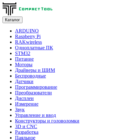
Каталог
ARDUINO
Raspberry Pi
RAKwireless
Одноплатные ПК
STM32
Питание
Моторы
Драйверы и ШИМ
Беспроводные
Датчики
Программирование
Преобразователи
Дисплеи
Измерение
Звук
Управление и ввод
Конструкторы и головоломки
3D и CNC
Разработка
Паяльное