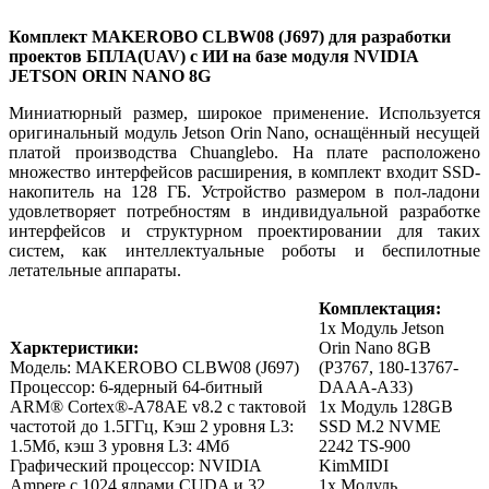
Комплект MAKEROBO CLBW08 (J697) для разработки
проектов БПЛА(UAV) с ИИ на базе модуля NVIDIA
JETSON ORIN NANO 8G
Миниатюрный размер, широкое применение. Используется
оригинальный модуль Jetson Orin Nano, оснащённый несущей
платой производства Chuanglebo. На плате расположено
множество интерфейсов расширения, в комплект входит SSD-
накопитель на 128 ГБ. Устройство размером в пол-ладони
удовлетворяет потребностям в индивидуальной разработке
интерфейсов и структурном проектировании для таких
систем, как интеллектуальные роботы и беспилотные
летательные аппараты.
Комплектация:
1x Модуль Jetson
Харктеристики:
Orin Nano 8GB
Модель: MAKEROBO CLBW08 (J697)
(P3767, 180-13767-
Процессор: 6-ядерный 64-битный
DAAA-A33)
ARM® Cortex®-A78AE v8.2 с тактовой
1x Модуль 128GB
частотой до 1.5ГГц, Кэш 2 уровня L3:
SSD M.2 NVME
1.5Мб, кэш 3 уровня L3: 4Мб
2242 TS-900
Графический процессор: NVIDIA
KimMIDI
Ampere с 1024 ядрами CUDA и 32
1x Модуль