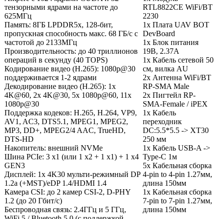
тензорными ядрами на частоте до
RTL8822CE WiFi/BT
625МГц
2230
Память: 8ГБ LPDDR5x, 128-бит,
1x Плата UAV BOT
пропускная способность макс. 68 ГБ/с с
DevBoard
частотой до 2133МГц
1x Блок питания
Производительность: до 40 триллионов
19В, 2.37А
операций в секунду (40 TOPS)
1x Кабель сетевой 50
Кодирование видео (H.265): 1080p@30
см, вилка AU
поддерживается 1-2 ядрами
2x Антенна WiFi/BT
Декодирование видео (H.265): 1x
RP-SMA Male
4K@60, 2x 4K@30, 5x 1080p@60, 11x
2x Пигтейл RP-
1080p@30
SMA-Female / iPEX
Поддержка кодеков: H.265, H.264, VP9,
1x
Кабель
AV1, AC3, DTS5.1, MPEG1, MPEG2,
переходник
MP3, DD+, MPEG2/4 AAC, TrueHD,
DC:5.5*5.5 -> XT30
DTS-HD
250 мм
Накопитель: внешний NVMe
1х Кабель USB-A ->
Шина PCIe: 3 x1 (или 1 x2 + 1 x1) + 1 x4
Type-C 1м
GEN3
5x Кабельная сборка
Дисплей: 1x 4K30 мульти-режимный DP
4-pin to 4-pin 1.27мм,
1.2a (+MST)/eDP 1.4/HDMI 1.4
длина 150мм
Камера CSI: до 2 камер CSI-2, D-PHY
1х Кабельная сборка
1.2 (до 20 Гбит/с)
7-pin to 7-pin 1.27мм,
Беспроводная связь: 2.4ГГц и 5 ГГц,
длина 150мм
WiFi 5 / Bluetooth 5.0 (с поддержкой