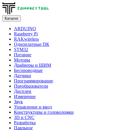
Каталог
ARDUINO
Raspberry Pi
RAKwireless
Одноплатные ПК
STM32
Питание
Моторы
Драйверы и ШИМ
Беспроводные
Датчики
Программирование
Преобразователи
Дисплеи
Измерение
Звук
Управление и ввод
Конструкторы и головоломки
3D и CNC
Разработка
Паяльное