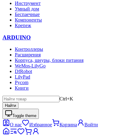
Инструмент
Умный дом
Беспаечные
Компоненты
Крепеж
ARDUINO
Контроллеры
Расширения
Корпуса, шнуры, блоки питания
WeMos-LilyGo
DfRobot
LilyPad
Pycom
Книги
Ctrl+K
Найти
Toggle theme
О нас
Избранное
Корзина
Войти