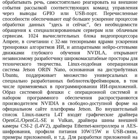
обрабатывать речь, самостоятельно реагировать на внешние
события рассылкой соответствующих команд управления
через выводы GPIO или USB-порт. Перечисленные
способности обеспечивают ещё большее ускорение процессов
обработки данных "здесь и сейчас", без необходимости
обращения к специализированным серверам или облачным
сервисам. 1024 вычислительных блока видеопроцессора
Ampere, в сочетании c 32-ми тензорными ядрами ускорения
тренировки алгоритмов ИИ, и аппаратными нейро-сетевыми
движками глубокого обучения NVDLA, открывают
независимому разработчику широкомасштабные просторы для
технического творчества. Linux-подобная операционная
система Jetson ORIN Nano, основанная на дистрибутивах
Ubuntu, поддерживает множество универсальных и
специально разработанных библиотек/фреймворков, в том
числе применяемых в программировании ИИ-приложений.
Образ системной флешки с операционной системой и
набором программного обеспечения распространяются
производителем NVIDIA в свободно-доступной форме на
официальном сайте платформы Jetson. Во внушительный
список Linux-пакета L4T входят графические драйвера
OpenGL/OpenGL-SE и Vulkan, драйвера шины внешней
камеры CSI-2 (L4V2), драйвера Ethernet-контроллера и AES-
шифрования, профили питания 10W/15W и USB-связи,
примеры приложений, и т.д. Для разработки приложений на