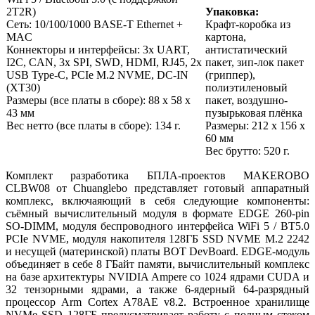
2T2R)
Упаковка:
Сеть: 10/100/1000 BASE-T Ethernet +
Крафт-коробка из
MAC
картона,
Коннекторы и интерфейсы: 3x UART,
антистатический
I2C, CAN, 3x SPI, SWD, HDMI, RJ45, 2х
пакет, зип-лок пакет
USB Type-C, PCIe M.2 NVME, DC-IN
(гриппер),
(XT30)
полиэтиленовый
Размеры (все платы в сборе): 88 х 58 х
пакет, воздушно-
43 мм
пузырьковая плёнка
Вес нетто (все платы в сборе): 134 г.
Размеры: 212 x 156 x
60 мм
Вес брутто: 520 г.
Комплект разработика БПЛА-проектов
MAKEROBO
CLBW08
от Chuanglebo представляет готовый аппаратный
комплекс, включаяющий в себя следующие компоненты:
съёмный вычислительный модуля в формате EDGE 260-pin
SO-DIMM, модуля беспроводного интерфейса WiFi 5 / BT5.0
PCIe NVME, модуля накопителя 128ГБ SSD NVME M.2 2242
и несущей (материнской) платы BOT DevBoard. EDGE-модуль
объединяет в себе 8 ГБайт памяти, вычислительный комплекс
на базе архитектуры NVIDIA Ampere со 1024 ядрами CUDA и
32 тензорными ядрами, а также 6-ядерный 64-разрядный
процессор Arm Cortex A78AE v8.2. Встроенное хранилище
NVMe SSD 128ГБ предусматривает работу с полным стеком