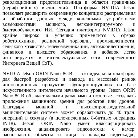
революционная представительница в области граничных
(периферийных) вычислений. Платформа NVIDIA Jetson
позволяет расширить современную концепцию распределения
и обработки данных между конечными устройствами
возможностями мощного, легкоинтегрируемого и
быстрообучаемого ИИ. Сегодня платформа NVIDIA Jetson
крайне широко и успешно применяется в сферах
робототехники, розничной торговли, промышленности,
сельского хозяйства, телекоммуникации, автомобилестроения,
финансов и высшего образования, в добавок легко
интегрируется в интеллектуальные сети современного
Интернета Вещей (IoT).
NVIDIA Jetson ORIN Nano 8GB — это идеальная платформа
для быстрой разработки и вывода на массовый рынок
инновационных продуктов, функционирующих на базе
искусственного интеллекта начального уровня. Jetson ORIN
Nano 8GB обладает малыми размерами и позволяет создавать
приложения машинного зрения для роботов или дронов.
Благодаря мощной и высокопроизводительной
вычислительной системе может обрабатывать до 40 трлн.
операций в секунду (в целочисленных 8-битных операциях
INT8). Jetson ORIN Nano умеет классифицировать
изображения, анализировать видеопотоки с камер,
распознавать объекты и лица в каждом видеокадре,