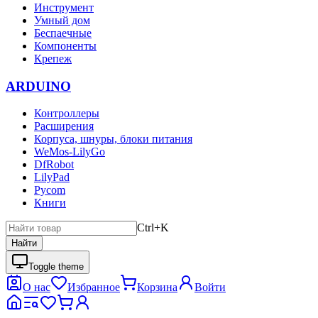
Инструмент
Умный дом
Беспаечные
Компоненты
Крепеж
ARDUINO
Контроллеры
Расширения
Корпуса, шнуры, блоки питания
WeMos-LilyGo
DfRobot
LilyPad
Pycom
Книги
Ctrl+K
Найти
Toggle theme
О нас
Избранное
Корзина
Войти