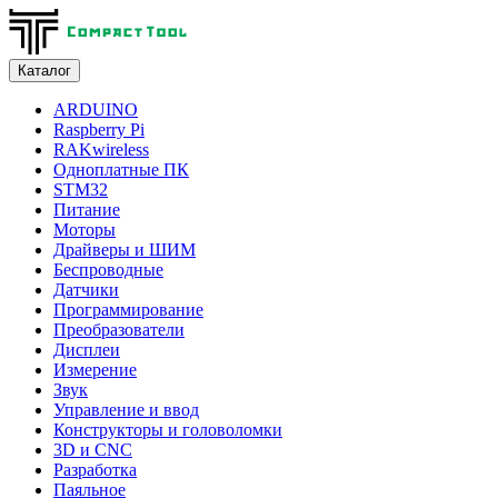
Каталог
ARDUINO
Raspberry Pi
RAKwireless
Одноплатные ПК
STM32
Питание
Моторы
Драйверы и ШИМ
Беспроводные
Датчики
Программирование
Преобразователи
Дисплеи
Измерение
Звук
Управление и ввод
Конструкторы и головоломки
3D и CNC
Разработка
Паяльное