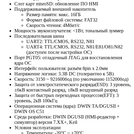
Слот карт misroSD: обновление ПО HMI
Поддерживаемый внешний накопитель
Размер памяти: макс. 16ГБ
Формат файловой системы: FAT32
Скорость чтения: 4Мбит/с
Мощность звукоизлучателя: <1Вт, тональный зуммер
Последовательная шина
UART2: TTL/CMOS, RS232, N81
UART4: TTL/CMOS, RS232, N81/E81/O81/N82
(доступен после настройки ОС)
Порт PGT05: отладочный JTAG для восстановления
ядра ОС
Интерфейс пользователя: разъём 8pin х 2.0мм
Напряжение логики: 3.3В DC (толерантно к 5В)
Скорость: 3150 ~ 921600бод (по умолчанию 115200бод)
Защита от электростатического разряда(ESD): 3 уровень,
±6кВ контактный разряд, ±8кВ воздушный разряд
Защита от быстрых переходных процессов(EFT): 3
уровень, 2кВ 100кГц
Операционная система (ядра): DWIN TA/DGUSII +
DWIN OS C51
Среда разработки: DWIN DGUSII (HMI-редактор +
симулятор) версия 7.ХХ+, Keil
Условия эксплуатации
Температура: -20°С ~ +70°С