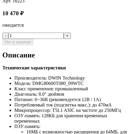
Арт.
16223
10 470
₽
ожидается
-
+
Нет в наличии
Описание
Технические характеристики
Производитель: DWIN Technology
Модель: DMG80600T080_09WTC
Класс применения: промышленный
Диагональ: 8.0" дюймов
Питание: 6~36В (рекомендуется 12В / 1А)
Потребляемый ток (подсветка макс.): до 470мА
Микропроцессор: T5L1 ASIC на частоте до 250МГц
ОЗУ-память: 128КБ для хранения временных
переменных
ПЗУ-память:
16МБ с возможностью расширения до 64МБ, для