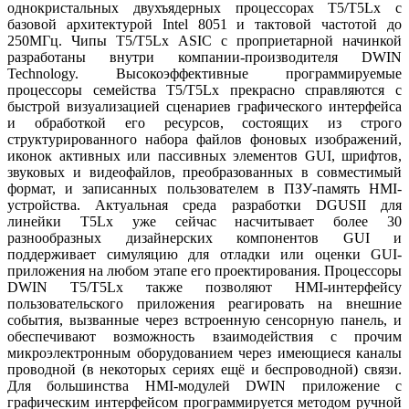
однокристальных двухъядерных процессорах T5/T5Lx с
базовой архитектурой Intel 8051 и тактовой частотой до
250МГц. Чипы T5/T5Lx ASIC с проприетарной начинкой
разработаны внутри компании-производителя DWIN
Technology. Высокоэффективные программируемые
процессоры семейства T5/T5Lx прекрасно справляются с
быстрой визуализацией сценариев графического интерфейса
и обработкой его ресурсов, состоящих из строго
структурированного набора файлов фоновых изображений,
иконок активных или пассивных элементов GUI, шрифтов,
звуковых и видеофайлов, преобразованных в совместимый
формат, и записанных пользователем в ПЗУ-память HMI-
устройства. Актуальная среда разработки DGUSII для
линейки T5Lx уже сейчас насчитывает более 30
разнообразных дизайнерских компонентов GUI и
поддерживает симуляцию для отладки или оценки GUI-
приложения на любом этапе его проектирования. Процессоры
DWIN T5/T5Lx также позволяют HMI-интерфейсу
пользовательского приложения реагировать на внешние
события, вызванные через встроенную сенсорную панель, и
обеспечивают возможность взаимодействия с прочим
микроэлектронным оборудованием через имеющиеся каналы
проводной (в некоторых сериях ещё и беспроводной) связи.
Для большинства HMI-модулей DWIN приложение с
графическим интерфейсом программируется методом ручной