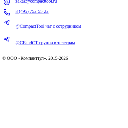
zakaz@compacttool.ru
8 (495) 752-55-22
@CompactTool чат с сотрудником
@CFandCT группа в телеграм
© OOO «Компакттул», 2015-
2026