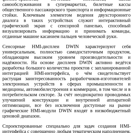
самообслуживания в супермаркетах, билетные кассы
общественного пассажирского транспорта и информационные
стойки. Ключевым элементом ведения двухстороннего
диалога в таких устройствах служит интерактивный
графический экран с сенсорной панелью, способный
визуализировать информацию и принимать команды,
отданные машине касанием пальцев человеческой руки.
Сенсорные HMI-дисплеи DWIN характеризуют себя
универсальным, полностью самодостаточным продуктом,
обладающим высоким уровнем производительности и
надёжности. На основе дисплеев DWIN активно ведётся
разработка большого количества проектов с запланированной
интеграцией HMI-интерфейса, о чём свидетельствует
растущая заинтересованность разработчиков-изготовителей
электронных устройств в сферах промышленности и
медицины, автомобилестроения и коммерции, в том числе и в
потребительском секторе. За счёт неоднократно проводимых
улучшений конструкции и внутренней аппаратной
оптимизации, все без исключения доступные на рынке
графические HMI-модули DWIN входят в низкобюджетный
ценовой диапазон.
Спроектированные специально для задач создания HMI-
интерфейса с совершенно любым тематическим наполнением,