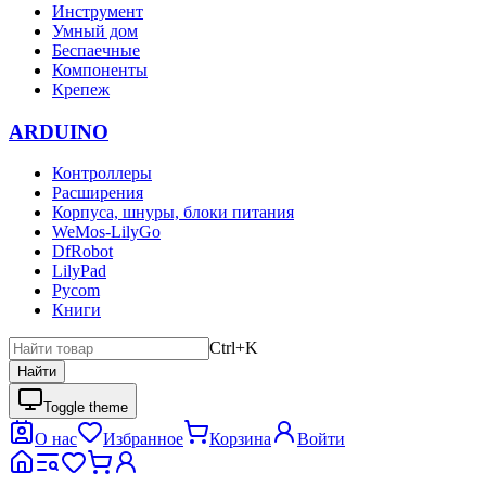
Инструмент
Умный дом
Беспаечные
Компоненты
Крепеж
ARDUINO
Контроллеры
Расширения
Корпуса, шнуры, блоки питания
WeMos-LilyGo
DfRobot
LilyPad
Pycom
Книги
Ctrl+K
Найти
Toggle theme
О нас
Избранное
Корзина
Войти