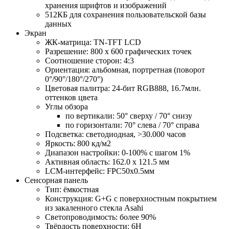
хранения шрифтов и изображений
512КБ для сохранения пользовательской базы
данных
Экран
ЖК-матрица: TN-TFT LCD
Разрешение: 800 х 600 графических точек
Соотношение сторон: 4:3
Ориентация: альбомная, портретная (поворот
0°/90°/180°/270°)
Цветовая палитра: 24-бит RGB888, 16.7млн.
оттенков цвета
Углы обзора
по вертикали: 50° сверху / 70° снизу
по горизонтали: 70° слева / 70° справа
Подсветка: светодиодная, >30.000 часов
Яркость: 800 кд/м2
Диапазон настройки: 0-100% с шагом 1%
Активная область: 162.0 х 121.5 мм
LCM-интерфейс: FPC50x0.5мм
Сенсорная панель
Тип: ёмкостная
Конструкция: G+G с поверхностным покрытием
из закаленного стекла Asahi
Светопроводимость: более 90%
Твёрдость поверхности: 6H