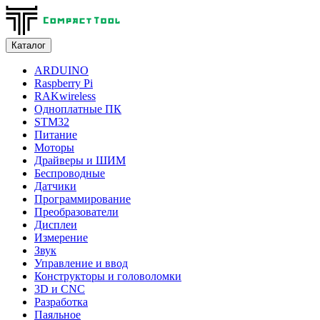
Каталог
ARDUINO
Raspberry Pi
RAKwireless
Одноплатные ПК
STM32
Питание
Моторы
Драйверы и ШИМ
Беспроводные
Датчики
Программирование
Преобразователи
Дисплеи
Измерение
Звук
Управление и ввод
Конструкторы и головоломки
3D и CNC
Разработка
Паяльное