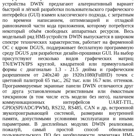
устройства DWIN предлагают альтернативный вариант
быстрой и лёгкой разработки пользовательского графического
интерфейса (GUI) взамен классического подхода, c затратным
по времени написанием, оптимизацией и отладкой
равнозначной части кода приложения, которому потребуется
некоторый объём свободных аппаратных ресурсов. Весь
модельный ряд HMI-устройств DWIN выпускается в широком
спектре технических характеристик, работает на фирменной
ОС с ядром DGUS, поддерживает бесплатную программную
среду DGUS для разработки дизайн-прошивки GUI. На выбор
присутствуют несколько видов графических матриц
TN/EWTN/IPS круглой, квадратной или прямоугольной
формы с диагональю 1.3 - 21.5 дюйма и графическим
разрешением от 240х240 до 1920х1080(FullHD) точек с
цветовой палитрой 65 тыс., 262 тыс. или 16.7 млн. оттенков.
Программируемые экранные панели DWIN отличаются друг
от друга установленным резистивным или ёмкостным
тачскрином (в том числе есть модели без него), наличием
коммуникационных интерфейсов UART-TTL,
GPIO(SPI/ADC/PWM), RS232, RS485, CAN и др, встроенной
звукопроигрывающей системой, размерами внутренней
памяти, допустимыми условиями эксплуатации и иными
параметрами. В дисплейных модулях DWIN реализован,
пожалуй, самый простой способ обновления
пользовательского ПО без необходимости демонтажа HMI-