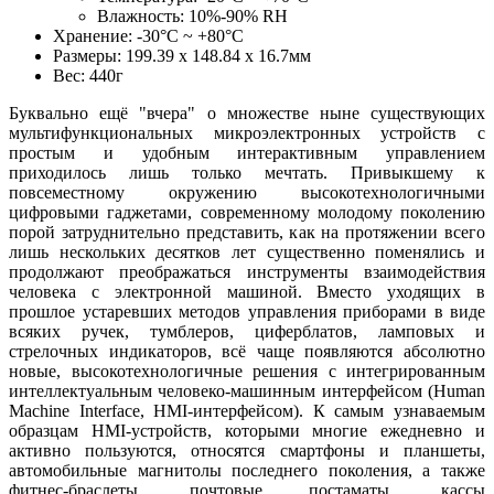
Влажность: 10%-90% RH
Хранение: -30°С ~ +80°С
Размеры: 199.39 х 148.84 х 16.7мм
Вес: 440г
Буквально ещё "вчера" о множестве ныне существующих
мультифункциональных микроэлектронных устройств с
простым и удобным интерактивным управлением
приходилось лишь только мечтать. Привыкшему к
повсеместному окружению высокотехнологичными
цифровыми гаджетами, современному молодому поколению
порой затруднительно представить, как на протяжении всего
лишь нескольких десятков лет существенно поменялись и
продолжают преображаться инструменты взаимодействия
человека с электронной машиной. Вместо уходящих в
прошлое устаревших методов управления приборами в виде
всяких ручек, тумблеров, циферблатов, ламповых и
стрелочных индикаторов, всё чаще появляются абсолютно
новые, высокотехнологичные решения с интегрированным
интеллектуальным человеко-машинным интерфейсом (Human
Machine Interface, HMI-интерфейсом). К самым узнаваемым
образцам HMI-устройств, которыми многие ежедневно и
активно пользуются, относятся смартфоны и планшеты,
автомобильные магнитолы последнего поколения, а также
фитнес-браслеты, почтовые постаматы, кассы