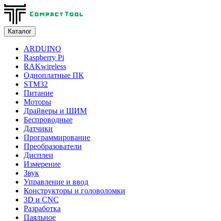
Каталог
ARDUINO
Raspberry Pi
RAKwireless
Одноплатные ПК
STM32
Питание
Моторы
Драйверы и ШИМ
Беспроводные
Датчики
Программирование
Преобразователи
Дисплеи
Измерение
Звук
Управление и ввод
Конструкторы и головоломки
3D и CNC
Разработка
Паяльное