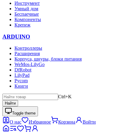
Инструмент
Умный дом
Беспаечные
Компоненты
Крепеж
ARDUINO
Контроллеры
Расширения
Корпуса, шнуры, блоки питания
WeMos-LilyGo
DfRobot
LilyPad
Pycom
Книги
Ctrl+K
Найти
Toggle theme
О нас
Избранное
Корзина
Войти