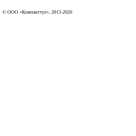
© OOO «Компакттул», 2015-
2026