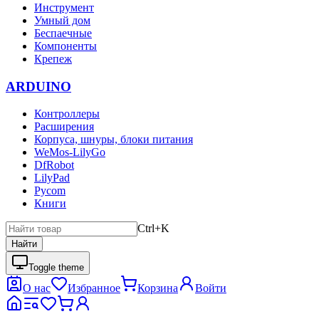
Инструмент
Умный дом
Беспаечные
Компоненты
Крепеж
ARDUINO
Контроллеры
Расширения
Корпуса, шнуры, блоки питания
WeMos-LilyGo
DfRobot
LilyPad
Pycom
Книги
Ctrl+K
Найти
Toggle theme
О нас
Избранное
Корзина
Войти