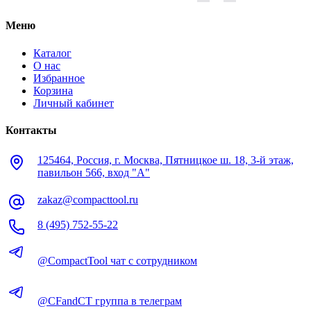
Меню
Каталог
О нас
Избранное
Корзина
Личный кабинет
Контакты
125464, Россия, г. Москва, Пятницкое ш. 18, 3-й этаж,
павильон 566, вход "А"
zakaz@compacttool.ru
8 (495) 752-55-22
@CompactTool чат с сотрудником
@CFandCT группа в телеграм