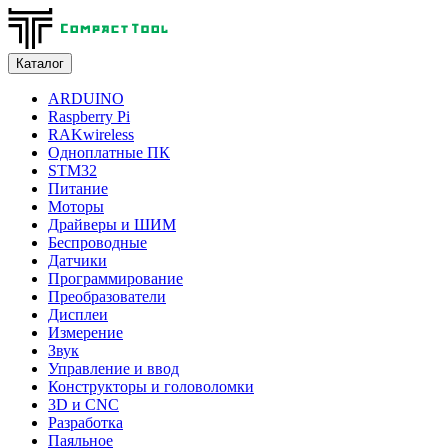
Каталог
ARDUINO
Raspberry Pi
RAKwireless
Одноплатные ПК
STM32
Питание
Моторы
Драйверы и ШИМ
Беспроводные
Датчики
Программирование
Преобразователи
Дисплеи
Измерение
Звук
Управление и ввод
Конструкторы и головоломки
3D и CNC
Разработка
Паяльное