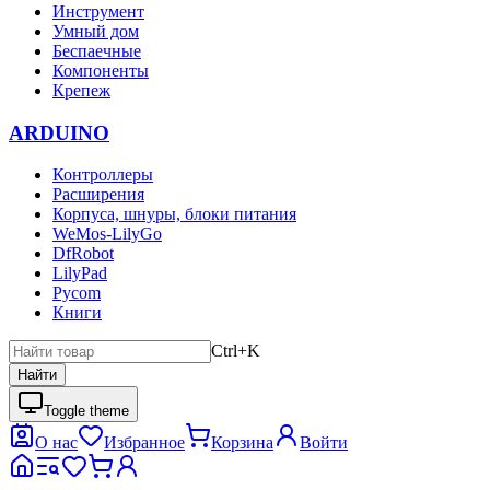
Инструмент
Умный дом
Беспаечные
Компоненты
Крепеж
ARDUINO
Контроллеры
Расширения
Корпуса, шнуры, блоки питания
WeMos-LilyGo
DfRobot
LilyPad
Pycom
Книги
Ctrl+K
Найти
Toggle theme
О нас
Избранное
Корзина
Войти