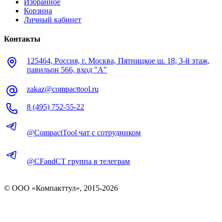
Избранное
Корзина
Личный кабинет
Контакты
125464, Россия, г. Москва, Пятницкое ш. 18, 3-й этаж,
павильон 566, вход "А"
zakaz@compacttool.ru
8 (495) 752-55-22
@CompactTool чат с сотрудником
@CFandCT группа в телеграм
© OOO «Компакттул», 2015-
2026