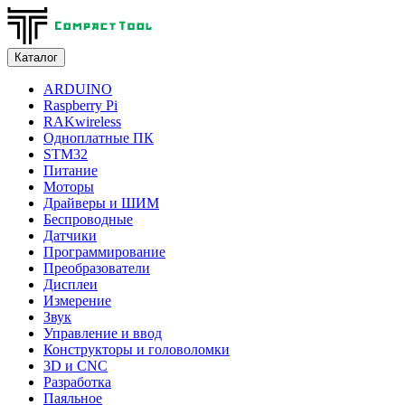
Каталог
ARDUINO
Raspberry Pi
RAKwireless
Одноплатные ПК
STM32
Питание
Моторы
Драйверы и ШИМ
Беспроводные
Датчики
Программирование
Преобразователи
Дисплеи
Измерение
Звук
Управление и ввод
Конструкторы и головоломки
3D и CNC
Разработка
Паяльное