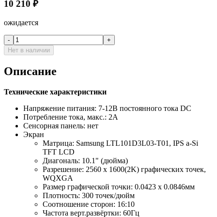
10 210
₽
ожидается
-
+
Нет в наличии
Описание
Технические характеристики
Напряжение питания: 7-12В постоянного тока DC
Потребление тока, макс.: 2А
Сенсорная панель: нет
Экран
Матрица: Samsung LTL101D3L03-T01, IPS a-Si
TFT LCD
Диагональ: 10.1" (дюйма)
Разрешение: 2560 х 1600(2K) графических точек,
WQXGA
Размер графической точки: 0.0423 х 0.0846мм
Плотность: 300 точек/дюйм
Соотношение сторон: 16:10
Частота верт.развёртки: 60Гц