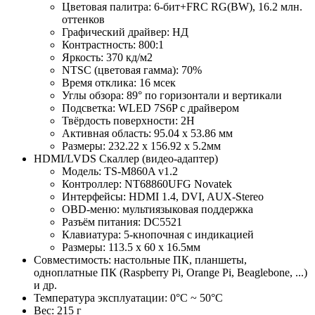
Цветовая палитра: 6-бит+FRC RG(BW), 16.2 млн.
оттенков
Графический драйвер: НД
Контрастность: 800:1
Яркость: 370 кд/м2
NTSC (цветовая гамма): 70%
Время отклика: 16 мсек
Углы обзора: 89° по горизонтали и вертикали
Подсветка: WLED 7S6P с драйвером
Твёрдость поверхности: 2H
Активная область: 95.04 х 53.86 мм
Размеры: 232.22 х 156.92 х 5.2мм
HDMI/LVDS Скаллер (видео-адаптер)
Модель: TS-M860A v1.2
Контроллер: NT68860UFG Novatek
Интерфейсы: HDMI 1.4, DVI, AUX-Stereo
OBD-меню: мультиязыковая поддержка
Разъём питания: DC5521
Клавиатура: 5-кнопочная с индикацией
Размеры: 113.5 х 60 х 16.5мм
Совместимость: настольные ПК, планшеты,
одноплатные ПК (Raspberry Pi, Orange Pi, Beaglebone, ...)
и др.
Температура эксплуатации: 0°С ~ 50°С
Вес: 215 г