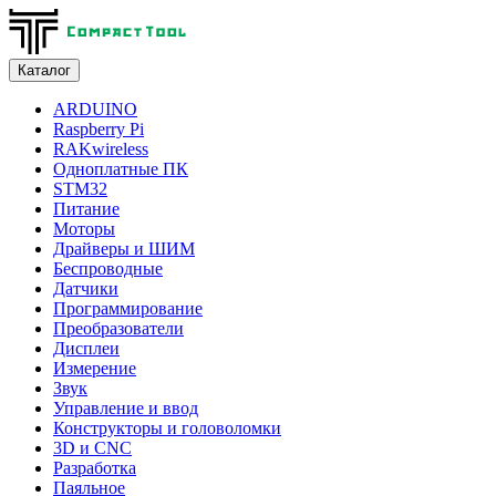
Каталог
ARDUINO
Raspberry Pi
RAKwireless
Одноплатные ПК
STM32
Питание
Моторы
Драйверы и ШИМ
Беспроводные
Датчики
Программирование
Преобразователи
Дисплеи
Измерение
Звук
Управление и ввод
Конструкторы и головоломки
3D и CNC
Разработка
Паяльное