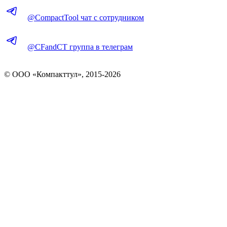
@CompactTool чат с сотрудником
@CFandCT группа в телеграм
© OOO «Компакттул», 2015-
2026