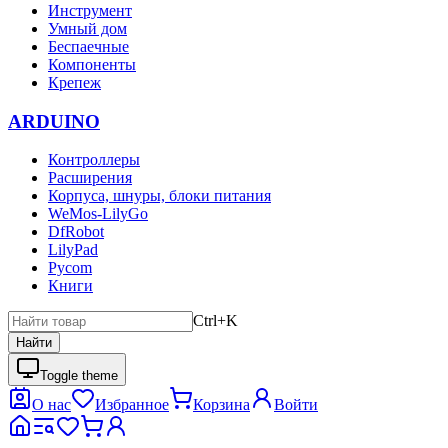
Инструмент
Умный дом
Беспаечные
Компоненты
Крепеж
ARDUINO
Контроллеры
Расширения
Корпуса, шнуры, блоки питания
WeMos-LilyGo
DfRobot
LilyPad
Pycom
Книги
Ctrl+K
Найти
Toggle theme
О нас
Избранное
Корзина
Войти