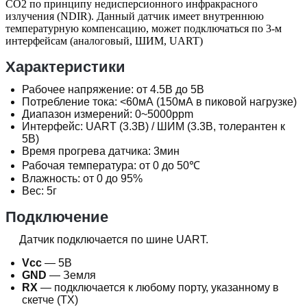
СО2 по принципу недисперсионного инфракрасного
излучения (NDIR). Данный датчик имеет внутреннюю
температурную компенсацию, может подключаться по 3-м
интерфейсам (аналоговый, ШИМ, UART)
Характеристики
Рабочее напряжение: от 4.5В до 5В
Потребление тока: <60мА (150мА в пиковой нагрузке)
Диапазон измерений: 0~5000ppm
Интерфейс: UART (3.3В) / ШИМ (3.3В, толерантен к
5В)
Время прогрева датчика: 3мин
Рабочая температура: от 0 до 50℃
Влажность: от 0 до 95%
Вес: 5г
Подключение
Датчик подключается по шине UART.
Vcc
— 5В
GND
— Земля
RX
— подключается к любому порту, указанному в
скетче (TX)