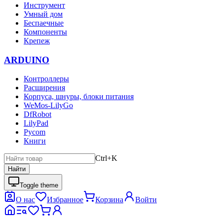
Инструмент
Умный дом
Беспаечные
Компоненты
Крепеж
ARDUINO
Контроллеры
Расширения
Корпуса, шнуры, блоки питания
WeMos-LilyGo
DfRobot
LilyPad
Pycom
Книги
Ctrl+K
Найти
Toggle theme
О нас
Избранное
Корзина
Войти