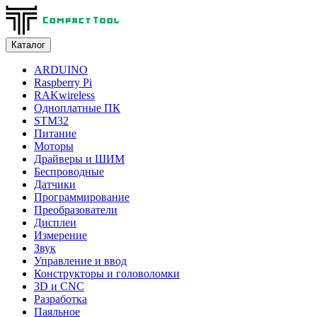
Каталог
ARDUINO
Raspberry Pi
RAKwireless
Одноплатные ПК
STM32
Питание
Моторы
Драйверы и ШИМ
Беспроводные
Датчики
Программирование
Преобразователи
Дисплеи
Измерение
Звук
Управление и ввод
Конструкторы и головоломки
3D и CNC
Разработка
Паяльное