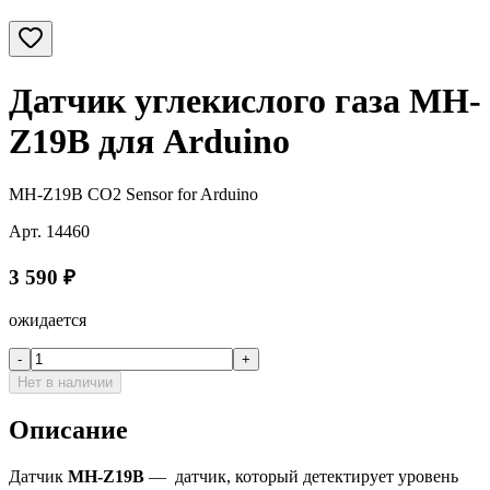
Датчик углекислого газа MH-
Z19B для Arduino
MH-Z19B CO2 Sensor for Arduino
Арт.
14460
3 590
₽
ожидается
-
+
Нет в наличии
Описание
Датчик
MH-Z19B
— датчик, который детектирует уровень