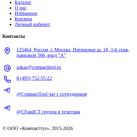
Каталог
О нас
Избранное
Корзина
Личный кабинет
Контакты
125464, Россия, г. Москва, Пятницкое ш. 18, 3-й этаж,
павильон 566, вход "А"
zakaz@compacttool.ru
8 (495) 752-55-22
@CompactTool чат с сотрудником
@CFandCT группа в телеграм
© OOO «Компакттул», 2015-
2026