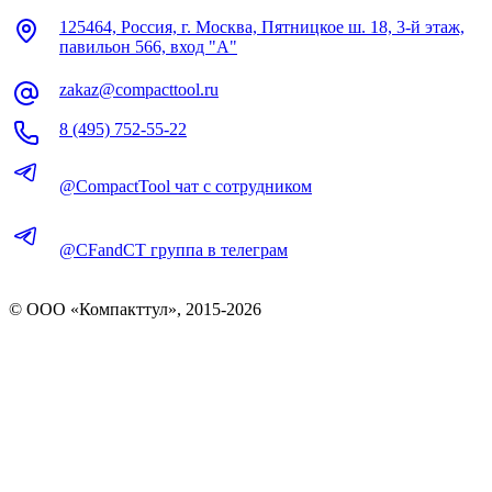
125464, Россия, г. Москва, Пятницкое ш. 18, 3-й этаж,
павильон 566, вход "А"
zakaz@compacttool.ru
8 (495) 752-55-22
@CompactTool чат с сотрудником
@CFandCT группа в телеграм
© OOO «Компакттул», 2015-
2026