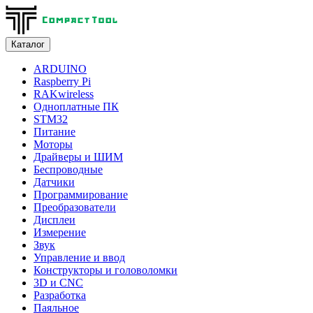
Каталог
ARDUINO
Raspberry Pi
RAKwireless
Одноплатные ПК
STM32
Питание
Моторы
Драйверы и ШИМ
Беспроводные
Датчики
Программирование
Преобразователи
Дисплеи
Измерение
Звук
Управление и ввод
Конструкторы и головоломки
3D и CNC
Разработка
Паяльное