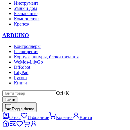
Инструмент
Умный дом
Беспаечные
Компоненты
Крепеж
ARDUINO
Контроллеры
Расширения
Корпуса, шнуры, блоки питания
WeMos-LilyGo
DfRobot
LilyPad
Pycom
Книги
Ctrl+K
Найти
Toggle theme
О нас
Избранное
Корзина
Войти