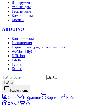
Инструмент
Умный дом
Беспаечные
Компоненты
Крепеж
ARDUINO
Контроллеры
Расширения
Корпуса, шнуры, блоки питания
WeMos-LilyGo
DfRobot
LilyPad
Pycom
Книги
Ctrl+K
Найти
Toggle theme
О нас
Избранное
Корзина
Войти