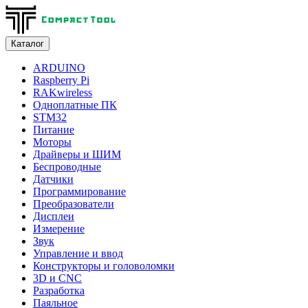
Каталог
ARDUINO
Raspberry Pi
RAKwireless
Одноплатные ПК
STM32
Питание
Моторы
Драйверы и ШИМ
Беспроводные
Датчики
Программирование
Преобразователи
Дисплеи
Измерение
Звук
Управление и ввод
Конструкторы и головоломки
3D и CNC
Разработка
Паяльное