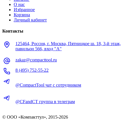
О нас
Избранное
Корзина
Личный кабинет
Контакты
125464, Россия, г. Москва, Пятницкое ш. 18, 3-й этаж,
павильон 566, вход "А"
zakaz@compacttool.ru
8 (495) 752-55-22
@CompactTool чат с сотрудником
@CFandCT группа в телеграм
© OOO «Компакттул», 2015-
2026