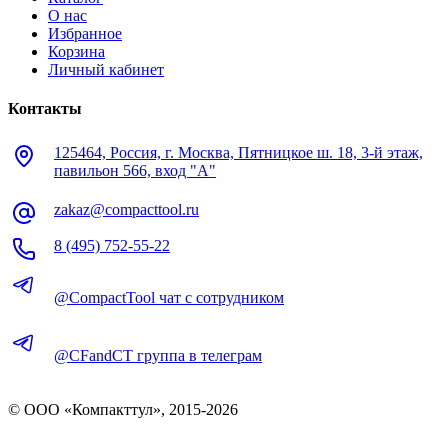
О нас
Избранное
Корзина
Личный кабинет
Контакты
125464, Россия, г. Москва, Пятницкое ш. 18, 3-й этаж,
павильон 566, вход "А"
zakaz@compacttool.ru
8 (495) 752-55-22
@CompactTool чат с сотрудником
@CFandCT группа в телеграм
© OOO «Компакттул», 2015-
2026