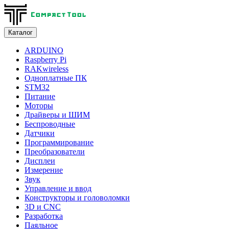
Каталог
ARDUINO
Raspberry Pi
RAKwireless
Одноплатные ПК
STM32
Питание
Моторы
Драйверы и ШИМ
Беспроводные
Датчики
Программирование
Преобразователи
Дисплеи
Измерение
Звук
Управление и ввод
Конструкторы и головоломки
3D и CNC
Разработка
Паяльное