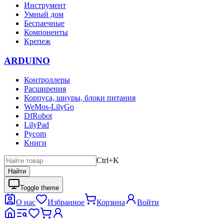
Инструмент
Умный дом
Беспаечные
Компоненты
Крепеж
ARDUINO
Контроллеры
Расширения
Корпуса, шнуры, блоки питания
WeMos-LilyGo
DfRobot
LilyPad
Pycom
Книги
Ctrl+K
Найти
Toggle theme
О нас
Избранное
Корзина
Войти