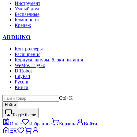
Инструмент
Умный дом
Беспаечные
Компоненты
Крепеж
ARDUINO
Контроллеры
Расширения
Корпуса, шнуры, блоки питания
WeMos-LilyGo
DfRobot
LilyPad
Pycom
Книги
Ctrl+K
Найти
Toggle theme
О нас
Избранное
Корзина
Войти