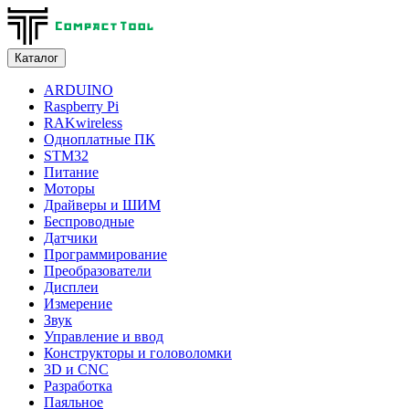
Каталог
ARDUINO
Raspberry Pi
RAKwireless
Одноплатные ПК
STM32
Питание
Моторы
Драйверы и ШИМ
Беспроводные
Датчики
Программирование
Преобразователи
Дисплеи
Измерение
Звук
Управление и ввод
Конструкторы и головоломки
3D и CNC
Разработка
Паяльное