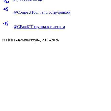
@CompactTool чат с сотрудником
@CFandCT группа в телеграм
© OOO «Компакттул», 2015-
2026