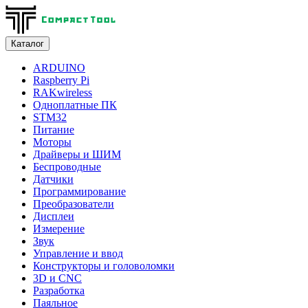
Каталог
ARDUINO
Raspberry Pi
RAKwireless
Одноплатные ПК
STM32
Питание
Моторы
Драйверы и ШИМ
Беспроводные
Датчики
Программирование
Преобразователи
Дисплеи
Измерение
Звук
Управление и ввод
Конструкторы и головоломки
3D и CNC
Разработка
Паяльное