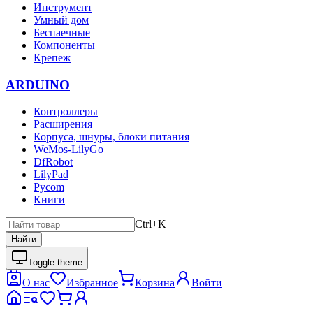
Инструмент
Умный дом
Беспаечные
Компоненты
Крепеж
ARDUINO
Контроллеры
Расширения
Корпуса, шнуры, блоки питания
WeMos-LilyGo
DfRobot
LilyPad
Pycom
Книги
Ctrl+K
Найти
Toggle theme
О нас
Избранное
Корзина
Войти