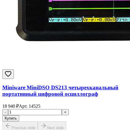
Miniware MiniDSO DS213 четырехканальный
портативный цифровой осциллограф
18 940
₽
Арт.
14525
-
+
Купить
Previous slide
Next slide