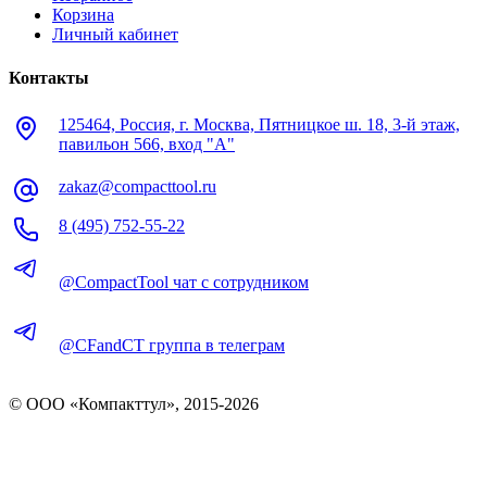
Корзина
Личный кабинет
Контакты
125464, Россия, г. Москва, Пятницкое ш. 18, 3-й этаж,
павильон 566, вход "А"
zakaz@compacttool.ru
8 (495) 752-55-22
@CompactTool чат с сотрудником
@CFandCT группа в телеграм
© OOO «Компакттул», 2015-
2026