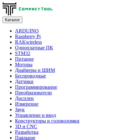
Каталог
ARDUINO
Raspberry Pi
RAKwireless
Одноплатные ПК
STM32
Питание
Моторы
Драйверы и ШИМ
Беспроводные
Датчики
Программирование
Преобразователи
Дисплеи
Измерение
Звук
Управление и ввод
Конструкторы и головоломки
3D и CNC
Разработка
Паяльное