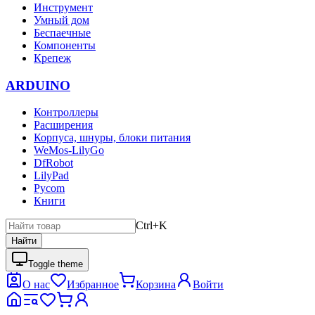
Инструмент
Умный дом
Беспаечные
Компоненты
Крепеж
ARDUINO
Контроллеры
Расширения
Корпуса, шнуры, блоки питания
WeMos-LilyGo
DfRobot
LilyPad
Pycom
Книги
Ctrl+K
Найти
Toggle theme
О нас
Избранное
Корзина
Войти