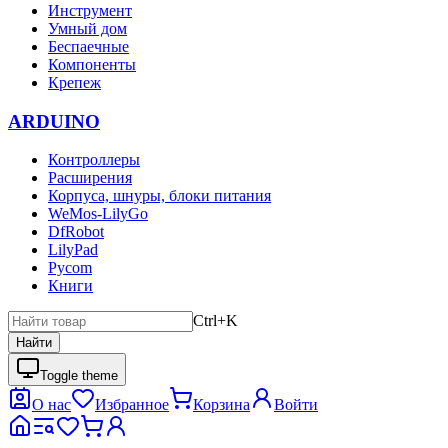
Инструмент
Умный дом
Беспаечные
Компоненты
Крепеж
ARDUINO
Контроллеры
Расширения
Корпуса, шнуры, блоки питания
WeMos-LilyGo
DfRobot
LilyPad
Pycom
Книги
Ctrl+K
Найти
Toggle theme
О нас
Избранное
Корзина
Войти