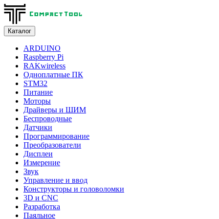
Каталог
ARDUINO
Raspberry Pi
RAKwireless
Одноплатные ПК
STM32
Питание
Моторы
Драйверы и ШИМ
Беспроводные
Датчики
Программирование
Преобразователи
Дисплеи
Измерение
Звук
Управление и ввод
Конструкторы и головоломки
3D и CNC
Разработка
Паяльное