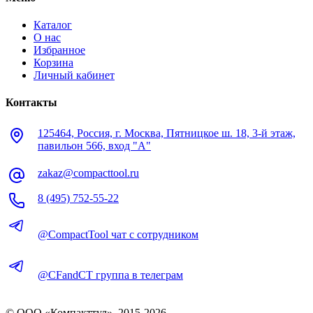
Каталог
О нас
Избранное
Корзина
Личный кабинет
Контакты
125464, Россия, г. Москва, Пятницкое ш. 18, 3-й этаж,
павильон 566, вход "А"
zakaz@compacttool.ru
8 (495) 752-55-22
@CompactTool чат с сотрудником
@CFandCT группа в телеграм
© OOO «Компакттул», 2015-
2026