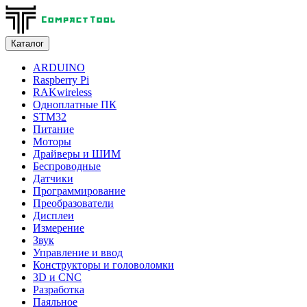
Каталог
ARDUINO
Raspberry Pi
RAKwireless
Одноплатные ПК
STM32
Питание
Моторы
Драйверы и ШИМ
Беспроводные
Датчики
Программирование
Преобразователи
Дисплеи
Измерение
Звук
Управление и ввод
Конструкторы и головоломки
3D и CNC
Разработка
Паяльное