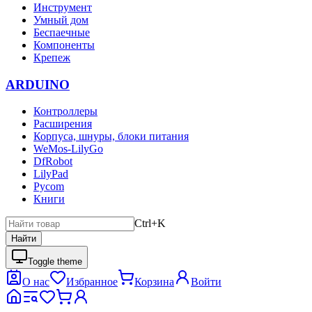
Инструмент
Умный дом
Беспаечные
Компоненты
Крепеж
ARDUINO
Контроллеры
Расширения
Корпуса, шнуры, блоки питания
WeMos-LilyGo
DfRobot
LilyPad
Pycom
Книги
Ctrl+K
Найти
Toggle theme
О нас
Избранное
Корзина
Войти