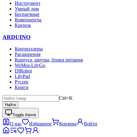
Инструмент
Умный дом
Беспаечные
Компоненты
Крепеж
ARDUINO
Контроллеры
Расширения
Корпуса, шнуры, блоки питания
WeMos-LilyGo
DfRobot
LilyPad
Pycom
Книги
Ctrl+K
Найти
Toggle theme
О нас
Избранное
Корзина
Войти