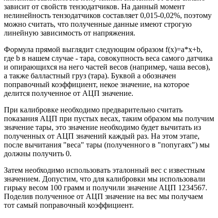
зависит от свойств тензодатчиков. На данный момент
нелинейность тензодатчиков составляет 0,015-0,02%, поэтому
можно считать, что полученные данные имеют строгую
линейную зависимость от напряжения.
Формула прямой выглядит следующим образом f(x)=a*x+b,
где b в нашем случае - тара, совокупность веса самого датчика
и опирающихся на него частей весов (например, чаша весов),
а также балластный груз (тара). Буквой a обозначен
поправочный коэффициент, некое значение, на которое
делится полученное от АЦП значение.
При калибровке необходимо предварительно считать
показания АЦП при пустых весах, таким образом мы получим
значение тары, это значение необходимо будет вычитать из
полученных от АЦП значений каждый раз. На этом этапе,
после вычитания "веса" тары (полученного в "попугаях") мы
должны получить 0.
Затем необходимо использовать эталонный вес с известным
значением. Допустим, что для калибровки мы использовали
гирьку весом 100 грамм и получили значение АЦП 1234567.
Поделив полученное от АЦП значение на вес мы получаем
тот самый поправочный коэффициент.