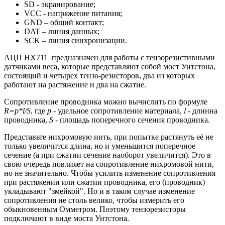
SD - экранирование;
VCC - напряжение питания;
GND – общий контакт;
DAT – линия данных;
SCK – линия синхронизации.
АЦП HX711 предназначен для работы с тензорезистивными
датчиками веса, которые представляют собой мост Уитстона,
состоящий и четырех тензо-резисторов, два из которых
работают на растяжение и два на сжатие.
Сопротивление проводника можно вычислить по формуле
R=p*l/S
, где
p
- удельное сопротивление материала,
l
- длинна
проводника,
S
- площадь поперечного сечения проводника.
Представьте нихромовую нить, при попытке растянуть её не
только увеличится длина, но и уменьшится поперечное
сечение (а при сжатии сечение наоборот увеличится). Это в
свою очередь повлияет на сопротивление нихромовой нити,
но не значительно. Чтобы усилить изменение сопротивления
при растяжении или сжатии проводника, его (проводник)
укладывают "змейкой". Но и в таком случае изменение
сопротивления не столь велико, чтобы измерить его
обыкновенным Омметром. Поэтому тензорезисторы
подключают в виде моста Уитстона.