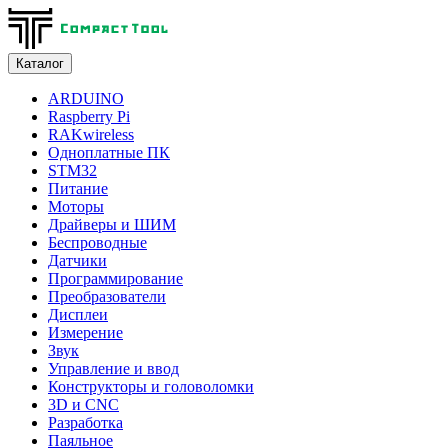
Каталог
ARDUINO
Raspberry Pi
RAKwireless
Одноплатные ПК
STM32
Питание
Моторы
Драйверы и ШИМ
Беспроводные
Датчики
Программирование
Преобразователи
Дисплеи
Измерение
Звук
Управление и ввод
Конструкторы и головоломки
3D и CNC
Разработка
Паяльное