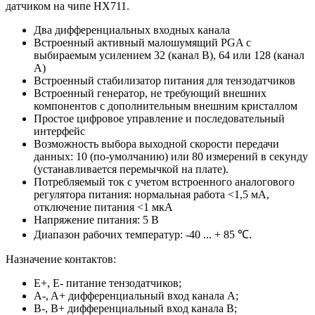
датчиком на чипе HX711.
Два дифференциальных входных канала
Встроенный активный малошумящий PGA с
выбираемым усилением 32 (канал В), 64 или 128 (канал
А)
Встроенный стабилизатор питания для тензодатчиков
Встроенный генератор, не требующий внешних
компонентов с дополнительным внешним кристаллом
Простое цифровое управление и последовательный
интерфейс
Возможность выбора выходной скорости передачи
данных: 10 (по-умолчанию) или 80 измерений в секунду
(устанавливается перемычкой на плате).
Потребляемый ток с учетом встроенного аналогового
регулятора питания: нормальная работа <1,5 мА,
отключение питания <1 мкА
Напряжение питания: 5 В
Диапазон рабочих температур: -40 ... + 85 ℃.
Назначение контактов:
E+, E- питание тензодатчиков;
A-, A+ дифференциальный вход канала А;
B-, B+ дифференциальный вход канала B;