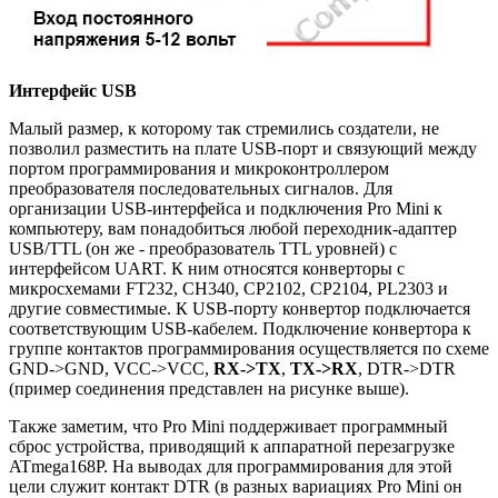
Интерфейс USB
Малый размер, к которому так стремились создатели, не
позволил разместить на плате USB-порт и связующий между
портом программирования и микроконтроллером
преобразователя последовательных сигналов. Для
организации USB-интерфейса и подключения Pro Mini к
компьютеру, вам понадобиться любой переходник-адаптер
USB/TTL (он же - преобразователь TTL уровней) с
интерфейсом UART. К ним относятся конверторы с
микросхемами FT232, CH340, CP2102, CP2104, PL2303 и
другие совместимые. К USB-порту конвертор подключается
соответствующим USB-кабелем. Подключение конвертора к
группе контактов программирования осуществляется по схеме
GND->GND, VCC->VCC,
RX->TX
,
TX->RX
, DTR->DTR
(пример соединения представлен на рисунке выше).
Также заметим, что Pro Mini поддерживает программный
сброс устройства, приводящий к аппаратной перезагрузке
ATmega168P. На выводах для программирования для этой
цели служит контакт DTR (в разных вариациях Pro Mini он