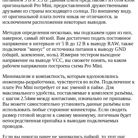
оригинальной Pro Mini, предоставленной дружественными
друзьями из страны восходящего солнца. По внешнему виду,
от оригинальной плата почти никак не отличаются, за
исключением расположения некоторых выводов.
Методов определения несколько, мы подскажем один из них,
наверное, самый лёгкий. Вам достаточно подать постоянное
напряжение в интервале от 5 В до 12 В к выводу RAW, также
подключив "минус" от источника питания к выводу GND
(общий, заземление, ноль). Измерив тестером выходное
напряжение на выводе VCC, вы сможете понять, на каком
рабочем напряжении построена схема Pro Mini.
Минимализм и компактность, которым вдохновлялись
инженеры-разработчики, чувствуется во всём. Подключение к
плате Pro Mini потребует от вас умений в пайке. Для
максимального удобства, поставляемые в комплекте разъёмы,
с шагом 2.54мм между контактами, изначально не припаяны.
Вы можете самостоятельно установить данные разъёмы или
использовать любые сторонние коннекторы. Если сводить
размер готовой модели к самому минимуму, логичным будет
непосредственная припайка к выводам подключаемых
проводов.
Если вы никогда ранее не занимались пайкой, то этот шаг