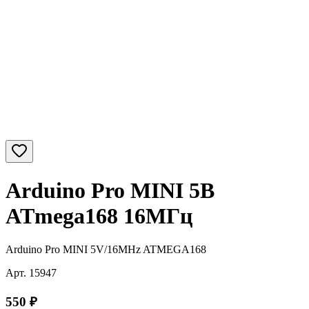
Arduino Pro MINI 5В
ATmega168 16МГц
Arduino Pro MINI 5V/16MHz ATMEGA168
Арт.
15947
550
₽