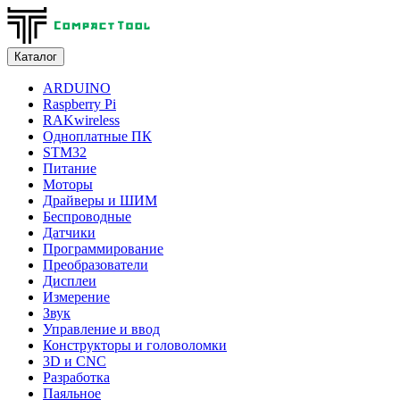
Каталог
ARDUINO
Raspberry Pi
RAKwireless
Одноплатные ПК
STM32
Питание
Моторы
Драйверы и ШИМ
Беспроводные
Датчики
Программирование
Преобразователи
Дисплеи
Измерение
Звук
Управление и ввод
Конструкторы и головоломки
3D и CNC
Разработка
Паяльное