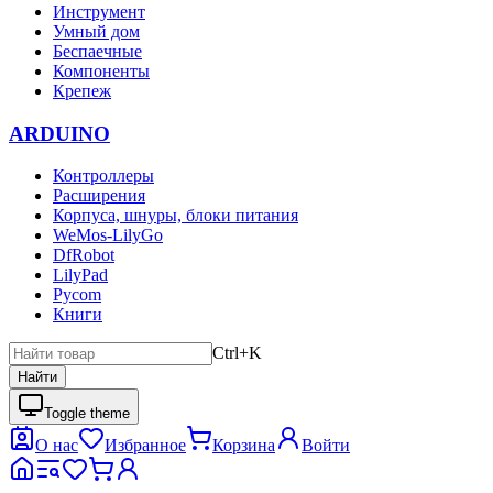
Инструмент
Умный дом
Беспаечные
Компоненты
Крепеж
ARDUINO
Контроллеры
Расширения
Корпуса, шнуры, блоки питания
WeMos-LilyGo
DfRobot
LilyPad
Pycom
Книги
Ctrl+K
Найти
Toggle theme
О нас
Избранное
Корзина
Войти