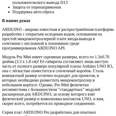
пользовательского вывода D13
Защита от перенапряжения
Поддержка авто-сброса
В ваших руках
ARDUINO - широко известная и распространённая платформа
разработки с открытым исходным кодом, основанная на
простой микроконтроллерной плате ввода-вывода в
сочетании с несложной в понимании среде
программирования ARDUINO API.
Модуль Pro Mini имеет скромные размеры, всего-то 1.3х0.70
дюйма (3.3 х 1.8 см)! Её габариты составляют лишь шестую
часть от полного размера популярной платы Arduino UNO R3,
она с лёгкостью поместится в спичечный коробок. Столь
компактный размер отлично подходит для проектов, в
которых необходимо разместить микроконтроллер в
небольшом корпусе. Однако, Pro Mini физически
несовместима с большинством "стандартных" модулей
расширения для ARDUINO, за основу которого взят
физический размер и компоновка контактов UNO, и вам,
скорее всего, потребуется их проводное соединение.
Серия плат ARDUINO Pro разработана для опытных