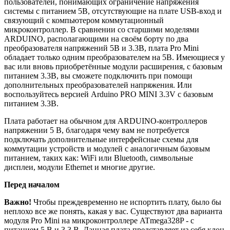
пользователей, понимающих ограничение напряжения
системы с питанием 5В, отсутствующие на плате USB-вход и
связующий с компьютером коммутационный
микроконтроллер. В сравнении со старшими моделями
ARDUINO, располагающими на своём борту по два
преобразователя напряжений 5В и 3.3В, плата Pro Mini
обладает только одним преобразователем на 5В. Имеющиеся у
вас или вновь приобретённые модули расширения, с базовым
питанием 3.3В, вы сможете подключить при помощи
дополнительных преобразователей напряжения. Или
воспользуйтесь версией Arduino PRO MINI 3.3V с базовым
питанием 3.3В.
Плата работает на обычном для ARDUINO-контроллеров
напряжении 5 В, благодаря чему вам не потребуется
подключать дополнительные интерфейсные схемы для
коммутации устройств и модулей с аналогичным базовым
питанием, таких как: WiFi или Bluetooth, символьные
дисплеи, модули Ethernet и многие другие.
Перед началом
Важно!
Чтобы преждевременно не испортить плату, было бы
неплохо все же понять, какая у вас. Существуют два варианта
модуля Pro Mini на микроконтроллере ATmega328P - с
питанием 5 В и 3.3 В. Данная плата представляет из себя клон