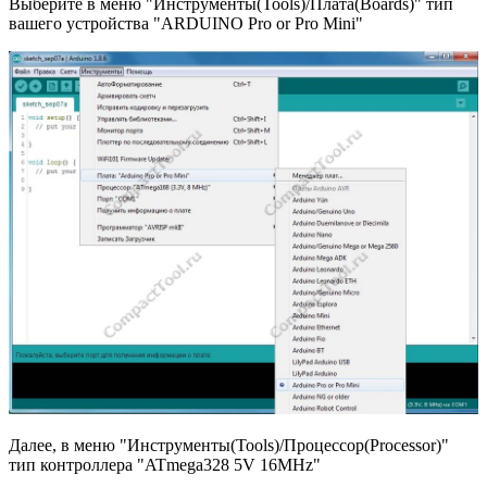
Выберите в меню "Инструменты(Tools)/Плата(Boards)" тип
вашего устройства "ARDUINO Pro or Pro Mini"
Далее, в меню "Инструменты(Tools)/Процессор(Processor)"
тип контроллера "ATmega328 5V 16MHz"