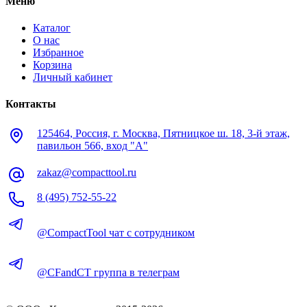
Меню
Каталог
О нас
Избранное
Корзина
Личный кабинет
Контакты
125464, Россия, г. Москва, Пятницкое ш. 18, 3-й этаж,
павильон 566, вход "А"
zakaz@compacttool.ru
8 (495) 752-55-22
@CompactTool чат с сотрудником
@CFandCT группа в телеграм