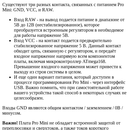
Существуют три разных контакта, связанных с питанием Pro
Mini: GND, VCC, и RAW.
Вход RAW - на вывод подается питание в диапазоне от
5В до 12В (нестабилизированное), которое
преобразуется встроенным регулятором в необходимое
для работы напряжение 5В.
Вход VCC - на контакт подается предварительно
стабилизированное напряжение 5 В. Данный контакт
обходит цепь, связанную с регулятором, и передаёт
входное напряжение напрямую всем компонентом
платы, включая микроконтроллер ATmega168.
Превышение входного напряжения может привести к
выходу из строя системы в целом.
И еще один вариант питания, который доступен в
процессе программирования Pro Mini - через интерфейс
USB. Важно помнить, что при самостоятельной работе
вашего устройства такой способ в некоторых случаях не
целесообразен.
Входы GND являются общим контактом / заземлением / 0В /
минусом.
Важно!
Плата Pro Mini не обладает встроенной защитой от
переплюсовки и сверхтоков, а также токов короткого