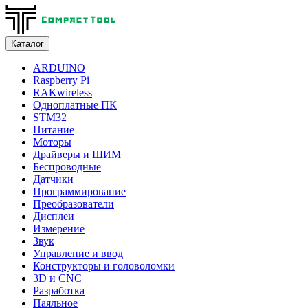
Каталог
ARDUINO
Raspberry Pi
RAKwireless
Одноплатные ПК
STM32
Питание
Моторы
Драйверы и ШИМ
Беспроводные
Датчики
Программирование
Преобразователи
Дисплеи
Измерение
Звук
Управление и ввод
Конструкторы и головоломки
3D и CNC
Разработка
Паяльное