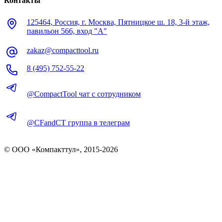
Контакты
125464, Россия, г. Москва, Пятницкое ш. 18, 3-й этаж,
павильон 566, вход "А"
zakaz@compacttool.ru
8 (495) 752-55-22
@CompactTool чат с сотрудником
@CFandCT группа в телеграм
© OOO «Компакттул», 2015-
2026