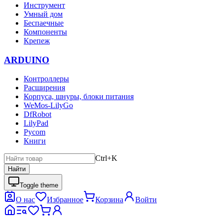
Инструмент
Умный дом
Беспаечные
Компоненты
Крепеж
ARDUINO
Контроллеры
Расширения
Корпуса, шнуры, блоки питания
WeMos-LilyGo
DfRobot
LilyPad
Pycom
Книги
Ctrl+K
Найти
Toggle theme
О нас
Избранное
Корзина
Войти