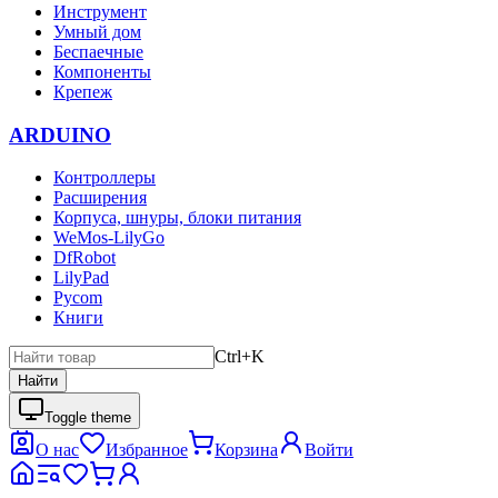
Инструмент
Умный дом
Беспаечные
Компоненты
Крепеж
ARDUINO
Контроллеры
Расширения
Корпуса, шнуры, блоки питания
WeMos-LilyGo
DfRobot
LilyPad
Pycom
Книги
Ctrl+K
Найти
Toggle theme
О нас
Избранное
Корзина
Войти