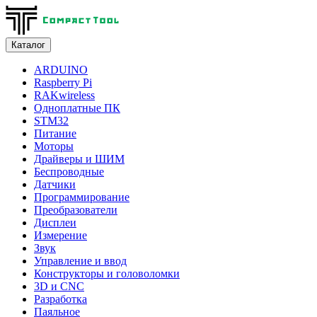
Каталог
ARDUINO
Raspberry Pi
RAKwireless
Одноплатные ПК
STM32
Питание
Моторы
Драйверы и ШИМ
Беспроводные
Датчики
Программирование
Преобразователи
Дисплеи
Измерение
Звук
Управление и ввод
Конструкторы и головоломки
3D и CNC
Разработка
Паяльное