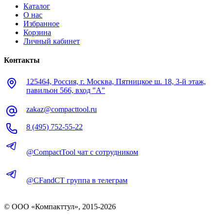
Каталог
О нас
Избранное
Корзина
Личный кабинет
Контакты
125464, Россия, г. Москва, Пятницкое ш. 18, 3-й этаж,
павильон 566, вход "А"
zakaz@compacttool.ru
8 (495) 752-55-22
@CompactTool чат с сотрудником
@CFandCT группа в телеграм
© OOO «Компакттул», 2015-
2026