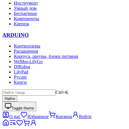
Инструмент
Умный дом
Беспаечные
Компоненты
Крепеж
ARDUINO
Контроллеры
Расширения
Корпуса, шнуры, блоки питания
WeMos-LilyGo
DfRobot
LilyPad
Pycom
Книги
Ctrl+K
Найти
Toggle theme
О нас
Избранное
Корзина
Войти