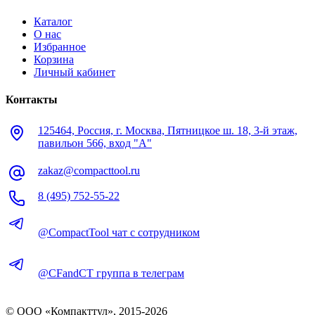
Каталог
О нас
Избранное
Корзина
Личный кабинет
Контакты
125464, Россия, г. Москва, Пятницкое ш. 18, 3-й этаж,
павильон 566, вход "А"
zakaz@compacttool.ru
8 (495) 752-55-22
@CompactTool чат с сотрудником
@CFandCT группа в телеграм
© OOO «Компакттул», 2015-
2026