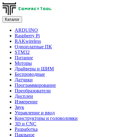
Каталог
ARDUINO
Raspberry Pi
RAKwireless
Одноплатные ПК
STM32
Питание
Моторы
Драйверы и ШИМ
Беспроводные
Датчики
Программирование
Преобразователи
Дисплеи
Измерение
Звук
Управление и ввод
Конструкторы и головоломки
3D и CNC
Разработка
Паяльное