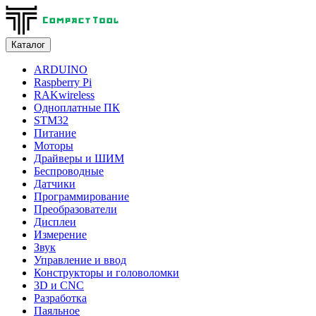
Каталог
ARDUINO
Raspberry Pi
RAKwireless
Одноплатные ПК
STM32
Питание
Моторы
Драйверы и ШИМ
Беспроводные
Датчики
Программирование
Преобразователи
Дисплеи
Измерение
Звук
Управление и ввод
Конструкторы и головоломки
3D и CNC
Разработка
Паяльное