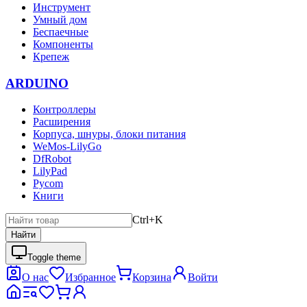
Инструмент
Умный дом
Беспаечные
Компоненты
Крепеж
ARDUINO
Контроллеры
Расширения
Корпуса, шнуры, блоки питания
WeMos-LilyGo
DfRobot
LilyPad
Pycom
Книги
Ctrl+K
Найти
Toggle theme
О нас
Избранное
Корзина
Войти