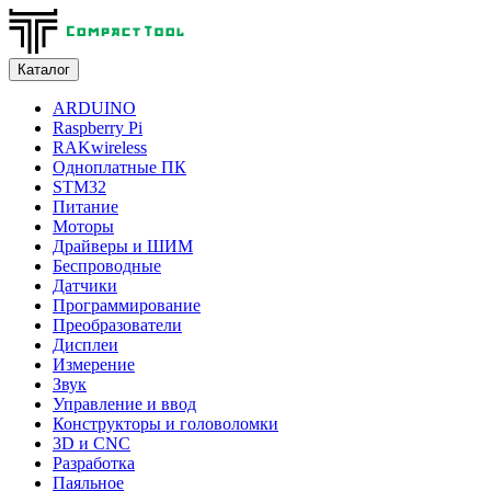
Каталог
ARDUINO
Raspberry Pi
RAKwireless
Одноплатные ПК
STM32
Питание
Моторы
Драйверы и ШИМ
Беспроводные
Датчики
Программирование
Преобразователи
Дисплеи
Измерение
Звук
Управление и ввод
Конструкторы и головоломки
3D и CNC
Разработка
Паяльное