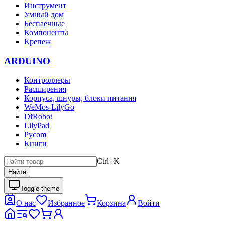
Инструмент
Умный дом
Беспаечные
Компоненты
Крепеж
ARDUINO
Контроллеры
Расширения
Корпуса, шнуры, блоки питания
WeMos-LilyGo
DfRobot
LilyPad
Pycom
Книги
Ctrl+K
Найти
Toggle theme
О нас
Избранное
Корзина
Войти