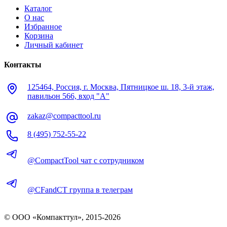
Каталог
О нас
Избранное
Корзина
Личный кабинет
Контакты
125464, Россия, г. Москва, Пятницкое ш. 18, 3-й этаж,
павильон 566, вход "А"
zakaz@compacttool.ru
8 (495) 752-55-22
@CompactTool чат с сотрудником
@CFandCT группа в телеграм
© OOO «Компакттул», 2015-
2026